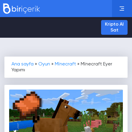
Kripto Al
Sat
Ana sayfa
»
Oyun
»
Minecraft
»
Minecraft Eyer
Yapımı