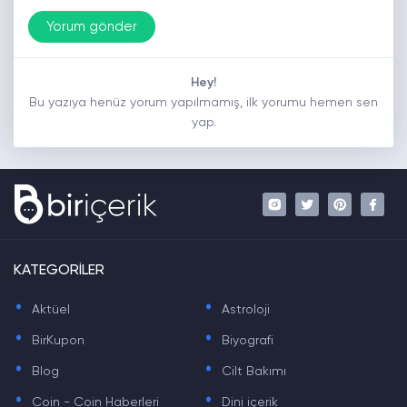
Hey!
Bu yazıya henüz yorum yapılmamış, ilk yorumu hemen sen
yap.
KATEGORİLER
.
.
Aktüel
Astroloji
.
.
BirKupon
Biyografi
.
.
Blog
Cilt Bakımı
.
.
Coin - Coin Haberleri
Dini içerik