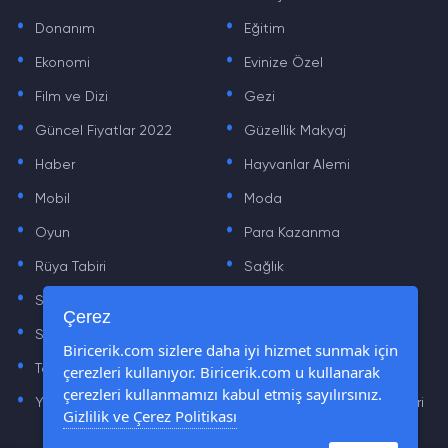
.
.
Donanım
Eğitim
.
.
Ekonomi
Evinize Özel
.
.
Film ve Dizi
Gezi
.
.
Güncel Fiyatlar 2022
Güzellik Makyaj
.
.
Haber
Hayvanlar Alemi
.
.
Mobil
Moda
.
.
Oyun
Para Kazanma
.
.
Rüya Tabiri
Sağlık
.
.
Sinema
Sosyal Medya Haberleri
.
.
Çerez
Sözler
Tarih
.
.
Biricerik.com sizlere daha iyi hizmet sunmak için
çerezleri kullanıyor. Biricerik.com u kullanarak
Teknoloji Haberleri
Yaşam
.
.
çerezleri kullanmamızı kabul etmiş sayılırsınız.
Yazılım Haberleri
Yiyecek Önerileri ve Tarifleri
Gizlilik ve Çerez Politikası