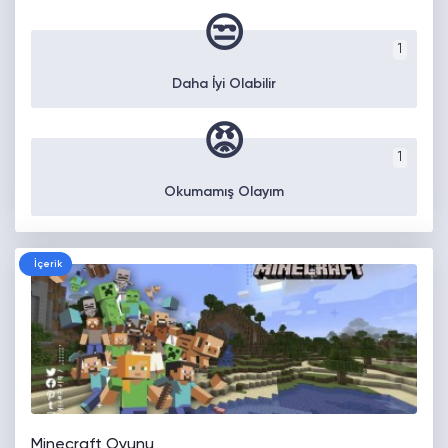
😒
1
Daha İyi Olabilir
😡
1
Okumamış Olayım
İçerik
Minecraft Oyunu