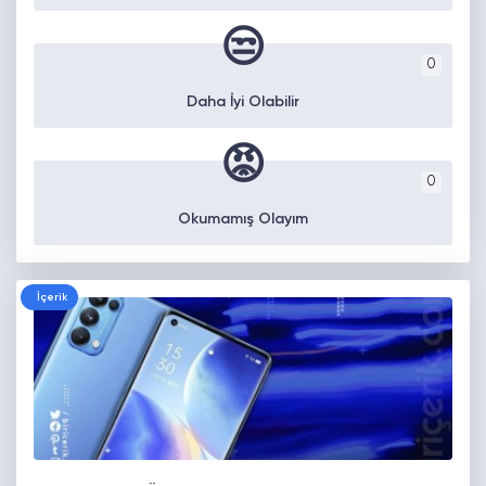
😒
0
Daha İyi Olabilir
😡
0
Okumamış Olayım
İçerik