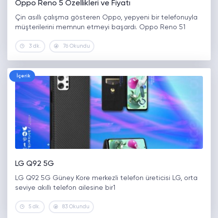
Oppo Reno 5 Özellikleri ve Fiyatı
Çin asıllı çalışma gösteren Oppo, yepyeni bir telefonuyla
müşterilerini memnun etmeyi başardı. Oppo Reno 51
3 dk.
76 Okundu
İçerik
LG Q92 5G
LG Q92 5G Güney Kore merkezli telefon üreticisi LG, orta
seviye akıllı telefon ailesine bir1
5 dk.
83 Okundu