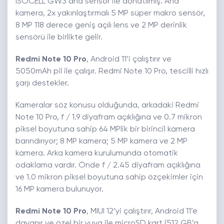
ISOCELL GW3 ana sensör ile donatılmış. Ana
kamera, 2x yakınlaştırmalı 5 MP süper makro sensör,
8 MP 118 derece geniş açılı lens ve 2 MP derinlik
sensörü ile birlikte gelir.
Redmi Note 10 Pro
, Android 11’i çalıştırır ve
5050mAh pil ile çalışır. Redmi Note 10 Pro, tescilli hızlı
şarjı destekler.
Kameralar söz konusu olduğunda, arkadaki Redmi
Note 10 Pro, f / 1.9 diyafram açıklığına ve 0.7 mikron
piksel boyutuna sahip 64 MPlik bir birincil kamera
barındırıyor; 8 MP kamera; 5 MP kamera ve 2 MP
kamera. Arka kamera kurulumunda otomatik
odaklama vardır. Önde f / 2.45 diyafram açıklığına
ve 1.0 mikron piksel boyutuna sahip özçekimler için
16 MP kamera bulunuyor.
Redmi Note 10 Pro
, MIUI 12’yi çalıştırır, Android 11’e
dayanır ve özel bir yuva ile microSD kart (512 GB’a