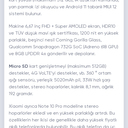
kart yuvası (maksimum 512 GB), IR uzaktan kumanda,
yan parmak izi okuyucu ve Android 11 tabanlı MIUI 12
sistemi bulunur.
Makine 6,67 inç FHD + Süper AMOLED ekran, HDR10
ve TÜV düşük mavi ışık sertifikası, 1200 nit en yüksek
parlaklık, beşinci nesil Corning Gorilla Glass,
Qualcomm Snapdragon 732G SoC (Adreno 618 GPU)
ve 8GB LPDDR 4x gönderilir ve depolanır.
Micro SD
kart genişletmeyi (maksimum 512GB)
destekler, 4G VoLTE’yi destekler, vb. 360 ° ortam
ışığı sensörü, yerleşik 5020mAh pil, 33W hızlı şarjı
destekler, stereo hoparlörler, kalınlık 8,1 mm, ağırlık
192 gramdır.
Xiaomi ayrıca Note 10 Pro modeline stereo
hoparlörler ekledi ve en yüksek parlaklığı artırdı. Bu
özelliklerin her ikisi de genellikle daha yüksek fiyatlı
akıllı telefonlarda bulunabilir. Bu akıllı telefon da üç