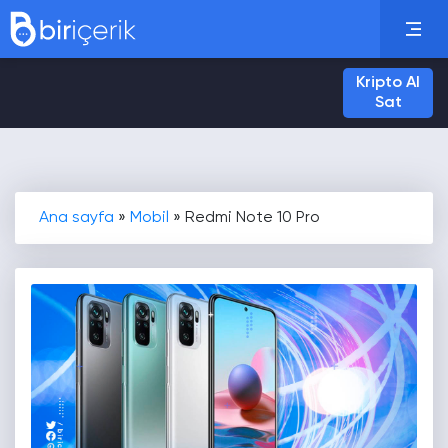
Kripto Al
Sat
Ana sayfa
»
Mobil
»
Redmi Note 10 Pro