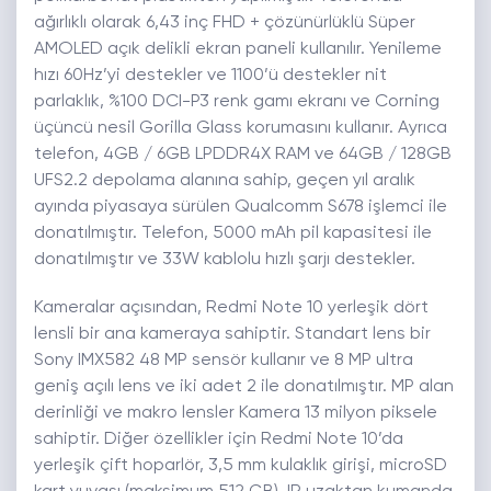
ağırlıklı olarak 6,43 inç FHD + çözünürlüklü Süper
AMOLED açık delikli ekran paneli kullanılır. Yenileme
hızı 60Hz’yi destekler ve 1100’ü destekler nit
parlaklık, %100 DCI-P3 renk gamı ​​ekranı ve Corning
üçüncü nesil Gorilla Glass korumasını kullanır. Ayrıca
telefon, 4GB / 6GB LPDDR4X RAM ve 64GB / 128GB
UFS2.2 depolama alanına sahip, geçen yıl aralık
ayında piyasaya sürülen Qualcomm S678 işlemci ile
donatılmıştır. Telefon, 5000 mAh pil kapasitesi ile
donatılmıştır ve 33W kablolu hızlı şarjı destekler.
Kameralar açısından, Redmi Note 10 yerleşik dört
lensli bir ana kameraya sahiptir. Standart lens bir
Sony IMX582 48 MP sensör kullanır ve 8 MP ultra
geniş açılı lens ve iki adet 2 ile donatılmıştır. MP alan
derinliği ve makro lensler Kamera 13 milyon piksele
sahiptir. Diğer özellikler için Redmi Note 10’da
yerleşik çift hoparlör, 3,5 mm kulaklık girişi, microSD