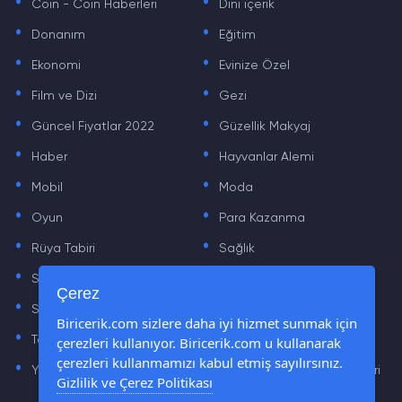
Coin - Coin Haberleri
Dini içerik
.
.
Donanım
Eğitim
.
.
Ekonomi
Evinize Özel
.
.
Film ve Dizi
Gezi
.
.
Güncel Fiyatlar 2022
Güzellik Makyaj
.
.
Haber
Hayvanlar Alemi
.
.
Mobil
Moda
.
.
Oyun
Para Kazanma
.
.
Rüya Tabiri
Sağlık
.
.
Sinema
Sosyal Medya Haberleri
.
.
Çerez
Sözler
Tarih
.
.
Biricerik.com sizlere daha iyi hizmet sunmak için
çerezleri kullanıyor. Biricerik.com u kullanarak
Teknoloji Haberleri
Yaşam
.
.
çerezleri kullanmamızı kabul etmiş sayılırsınız.
Yazılım Haberleri
Yiyecek Önerileri ve Tarifleri
Gizlilik ve Çerez Politikası