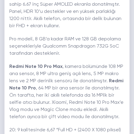
sahip 6.67 inç Süper AMOLED ekranla donatılmıştır.
Panel, HDR 10’u destekler ve en yüksek parlaklığı
1200 nittir. Akıllı telefon, ortasında bir delik bulunan
bir FHD + ekran kullanır.
Pro modeli, 8 GB’a kadar RAM ve 128 GB depolama
seçenekleriyle Qualcomm Snapdragon 732G SoC
tarafından desteklenir.
Redmi Note 10 Pro Max
, kamera bölümünde 108 MP
ana sensör, 8 MP ultra geniş açılı lens, 5 MP makro
lens ve 2 MP derinlik sensörü ile donatılmıştır.
Redmi
Note 10 Pro
, 64 MP bir ana sensör ile donatılmıştır.
Ön tarafta, her iki akıllı telefonda da 16 MPlik bir
selfie atıcı bulunur. Xiaomi, Redmi Note 10 Pro Max’e
Vlog modu ve Magic Clone modu ekledi. Akıllı
telefon ayrıca bir çift video modu ile donatılmıştır.
20: 9 kalitesinde 6,67 “Full HD + (2400 X 1080 piksel)