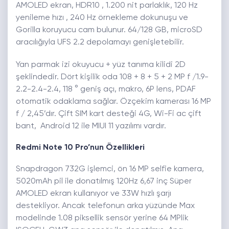
AMOLED ekran, HDR10 , 1.200 nit parlaklık, 120 Hz
yenileme hızı , 240 Hz örnekleme dokunuşu ve
Gorilla koruyucu cam bulunur. 64/128 GB, microSD
aracılığıyla UFS 2.2 depolamayı genişletebilir.
Yan parmak izi okuyucu + yüz tanıma kilidi 2D
şeklindedir. Dört kişilik oda 108 + 8 + 5 + 2 MP f /1.9-
2.2-2.4-2.4, 118 ° geniş açı, makro, 6P lens, PDAF
otomatik odaklama sağlar. Özçekim kamerası 16 MP
f / 2,45’dır. Çift SIM kart desteği 4G, Wi-Fi ac çift
bant, Android 12 ile MIUI 11 yazılımı vardır.
Redmi Note 10 Pro’nun Özellikleri
Snapdragon 732G işlemci, ön 16 MP selfie kamera,
5020mAh pil ile donatılmış 120Hz 6,67 inç Süper
AMOLED ekran kullanıyor ve 33W hızlı şarjı
destekliyor. Ancak telefonun arka yüzünde Max
modelinde 1.08 piksellik sensör yerine 64 MPlik