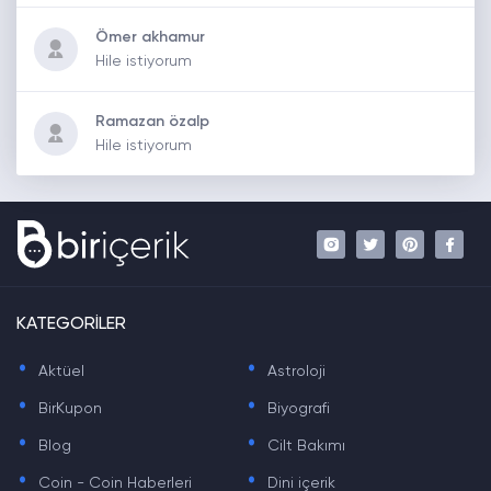
Ömer akhamur
Hile istiyorum
Ramazan özalp
Hile istiyorum
KATEGORİLER
.
.
Aktüel
Astroloji
.
.
BirKupon
Biyografi
.
.
Blog
Cilt Bakımı
.
.
Coin - Coin Haberleri
Dini içerik