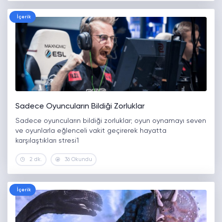
İçerik
Sadece Oyuncuların Bildiği Zorluklar
Sadece oyuncuların bildiği zorluklar; oyun oynamayı seven
ve oyunlarla eğlenceli vakit geçirerek hayatta
karşılaştıkları stresi1
2 dk.
36 Okundu
İçerik