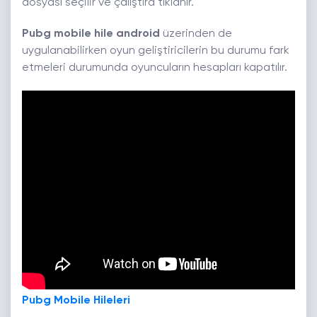
dosyası seçilir ve çalıştıra tıklanır.
Pubg mobile hile android
üzerinden de
uygulanabilirken oyun geliştiricilerin bu durumu fark
etmeleri durumunda oyuncuların hesapları kapatılır.
Pubg Mobile Hileleri