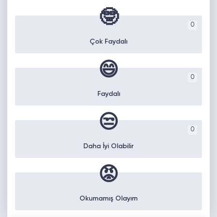
🤓
0
Çok Faydalı
😄
0
Faydalı
😒
0
Daha İyi Olabilir
😡
Okumamış Olayım