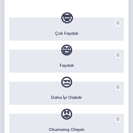
🤓
0
Çok Faydalı
😄
0
Faydalı
😒
0
Daha İyi Olabilir
😡
0
Okumamış Olayım