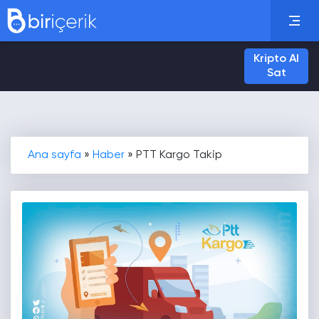
Kripto Al
Sat
Ana sayfa
»
Haber
»
PTT Kargo Takip