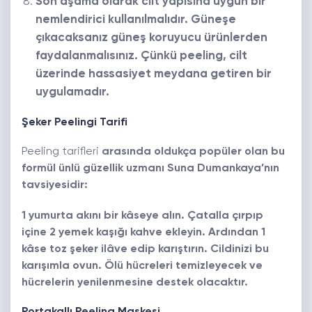
Son aşama olarak cilt yapısına uygun bir
nemlendirici kullanılmalıdır. Güneşe
çıkacaksanız güneş koruyucu ürünlerden
faydalanmalısınız. Çünkü peeling, cilt
üzerinde hassasiyet meydana getiren bir
uygulamadır.
Şeker Peelingi Tarifi
Peeling tarifleri
arasında oldukça popüler olan bu
formül ünlü güzellik uzmanı Suna Dumankaya’nın
tavsiyesidir:
1 yumurta akını bir kâseye alın. Çatalla çırpıp
içine 2 yemek kaşığı kahve ekleyin. Ardından 1
kâse toz şeker ilâve edip karıştırın. Cildinizi bu
karışımla ovun. Ölü hücreleri temizleyecek ve
hücrelerin yenilenmesine destek olacaktır.
Portakallı Peeling Maskesi