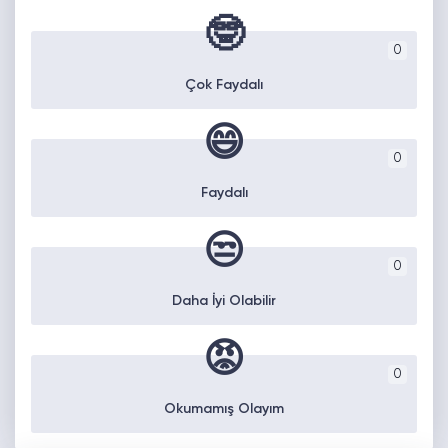
🤓
0
Çok Faydalı
😄
0
Faydalı
😒
0
Daha İyi Olabilir
😡
0
Okumamış Olayım