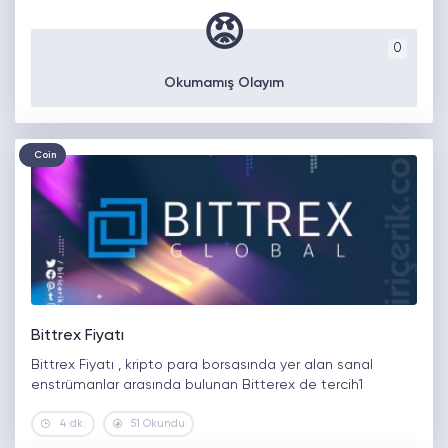
😡
0
Okumamış Olayım
Coin
Bittrex Fiyatı
Bittrex Fiyatı , kripto para borsasında yer alan sanal
enstrümanlar arasında bulunan Bitterex de tercih1
4 dk.
51 Okundu