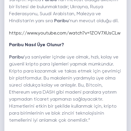
sahiptir. Ayrıca
Paribu
‘nun mevcut olduğu ülkelerin
bir listesi de bulunmaktadır; Ukrayna, Rusya
Federasyonu, Suudi Arabistan, Malezya ve
Hindistan’ın yanı sıra
Paribu
‘nun mevcut olduğu dil.
https://www.youtube.com/watch?v=1ZOV7XUsCLw
Paribu Nasıl Üye Olunur?
Paribu
‘ya saniyeler içinde üye olmak, hızlı, kolay ve
güvenli kripto para işlemleri yapmak mümkündür.
Kripto para kazanmak ve takas etmek için çevrimiçi
bir platformdur. Bu makalenin yardımıyla üye olma
süreci oldukça kolay ve anlaşılır. Bu, Bitcoin,
Ethereum veya DASH gibi madeni paralara yatırım
yapmadan ticaret yapmanızı sağlayacaktır.
Hizmetlerini etkin bir şekilde kullanmak için, kripto
para birimlerinin ve blok zinciri teknolojisinin
temellerini iyi anlamak çok önemlidir.”