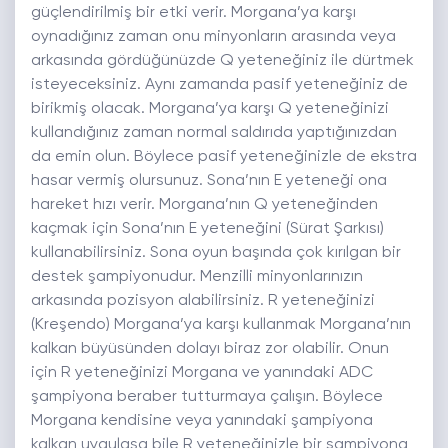
güçlendirilmiş bir etki verir. Morgana’ya karşı
oynadığınız zaman onu minyonların arasında veya
arkasında gördüğünüzde Q yeteneğiniz ile dürtmek
isteyeceksiniz. Aynı zamanda pasif yeteneğiniz de
birikmiş olacak. Morgana’ya karşı Q yeteneğinizi
kullandığınız zaman normal saldırıda yaptığınızdan
da emin olun. Böylece pasif yeteneğinizle de ekstra
hasar vermiş olursunuz. Sona’nın E yeteneği ona
hareket hızı verir. Morgana’nın Q yeteneğinden
kaçmak için Sona’nın E yeteneğini (Sürat Şarkısı)
kullanabilirsiniz. Sona oyun başında çok kırılgan bir
destek şampiyonudur. Menzilli minyonlarınızın
arkasında pozisyon alabilirsiniz. R yeteneğinizi
(Kreşendo) Morgana’ya karşı kullanmak Morgana’nın
kalkan büyüsünden dolayı biraz zor olabilir. Onun
için R yeteneğinizi Morgana ve yanındaki ADC
şampiyona beraber tutturmaya çalışın. Böylece
Morgana kendisine veya yanındaki şampiyona
kalkan uygulasa bile R yeteneğinizle bir şampiyona