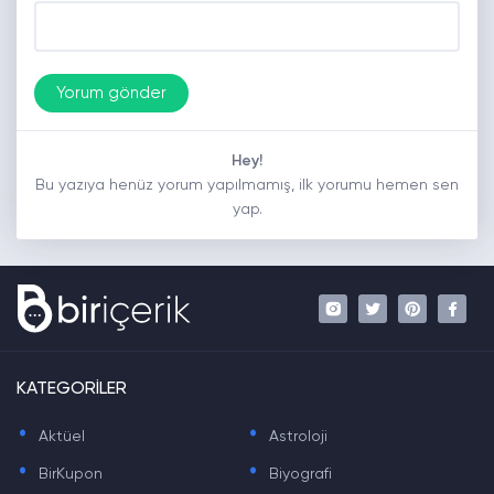
Hey!
Bu yazıya henüz yorum yapılmamış, ilk yorumu hemen sen
yap.
KATEGORİLER
.
.
Aktüel
Astroloji
.
.
BirKupon
Biyografi