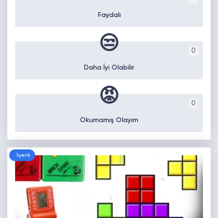
Faydalı
😒
0
Daha İyi Olabilir
😡
0
Okumamış Olayım
İçerik