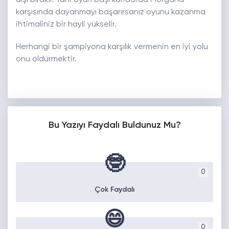
dışı bırakır. Yani oyun başı koridorda Morgana
karşısında dayanmayı başarırsanız oyunu kazanma
ihtimaliniz bir hayli yükselir.
Herhangi bir şampiyona karşılık vermenin en iyi yolu
onu öldürmektir.
Bu Yazıyı Faydalı Buldunuz Mu?
🤓
0
Çok Faydalı
😄
0