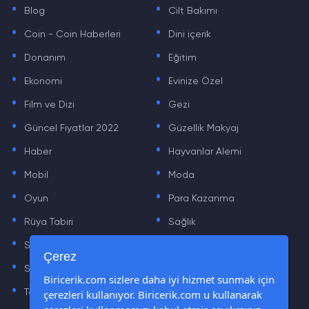
.
.
Blog
Cilt Bakımı
.
.
Coin - Coin Haberleri
Dini içerik
.
.
Donanım
Eğitim
.
.
Ekonomi
Evinize Özel
.
.
Film ve Dizi
Gezi
.
.
Güncel Fiyatlar 2022
Güzellik Makyaj
.
.
Haber
Hayvanlar Alemi
.
.
Mobil
Moda
.
.
Oyun
Para Kazanma
.
.
Rüya Tabiri
Sağlık
.
.
Sinema
Sosyal Medya Haberleri
.
.
Çerez
Sözler
Tarih
.
.
Biricerik.com sizlere daha iyi hizmet sunmak için
çerezleri kullanıyor. Biricerik.com u kullanarak
Teknoloji Haberleri
Yaşam
.
.