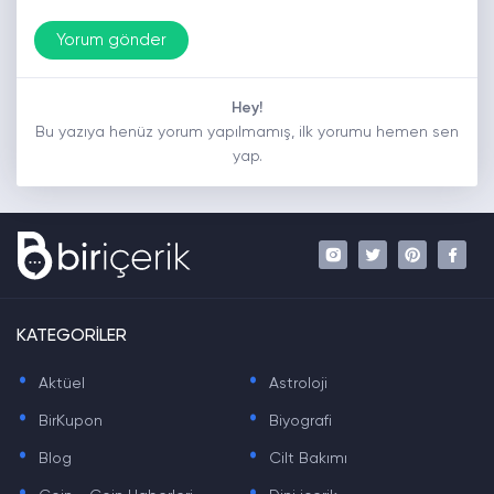
Hey!
Bu yazıya henüz yorum yapılmamış, ilk yorumu hemen sen
yap.
KATEGORİLER
.
.
Aktüel
Astroloji
.
.
BirKupon
Biyografi
.
.
Blog
Cilt Bakımı
.
.