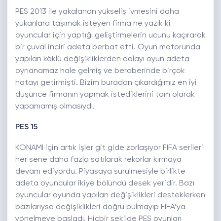
PES 2013 ile yakalanan yükseliş ivmesini daha
yukarılara taşımak isteyen firma ne yazık ki
oyuncular için yaptığı geliştirmelerin ucunu kaçırarak
bir çuval inciri adeta berbat etti. Oyun motorunda
yapılan köklü değişikliklerden dolayı oyun adeta
oynanamaz hale gelmiş ve beraberinde birçok
hatayı getirmişti. Bizim buradan çıkardığımız en iyi
düşünce firmanın yapmak istediklerini tam olarak
yapamamış olmasıydı.
PES 15
KONAMI için artık işler git gide zorlaşıyor FIFA serileri
her sene daha fazla satılarak rekorlar kırmaya
devam ediyordu. Piyasaya sürülmesiyle birlikte
adeta oyuncular ikiye bölündü desek yeridir. Bazı
oyuncular oyunda yapılan değişiklikleri desteklerken
bazılarıysa değişiklikleri doğru bulmayıp FIFA’ya
yönelmeye başladı. Hiçbir şekilde PES oyunları