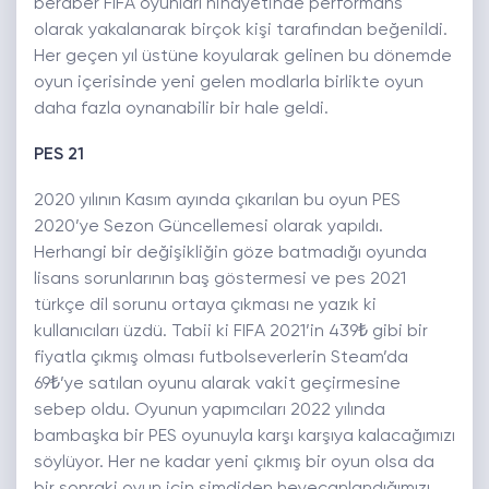
beraber FIFA oyunları nihayetinde performans
olarak yakalanarak birçok kişi tarafından beğenildi.
Her geçen yıl üstüne koyularak gelinen bu dönemde
oyun içerisinde yeni gelen modlarla birlikte oyun
daha fazla oynanabilir bir hale geldi.
PES 21
2020 yılının Kasım ayında çıkarılan bu oyun PES
2020’ye Sezon Güncellemesi olarak yapıldı.
Herhangi bir değişikliğin göze batmadığı oyunda
lisans sorunlarının baş göstermesi ve pes 2021
türkçe dil sorunu ortaya çıkması ne yazık ki
kullanıcıları üzdü. Tabii ki FIFA 2021’in 439₺ gibi bir
fiyatla çıkmış olması futbolseverlerin Steam’da
69₺’ye satılan oyunu alarak vakit geçirmesine
sebep oldu. Oyunun yapımcıları 2022 yılında
bambaşka bir PES oyunuyla karşı karşıya kalacağımızı
söylüyor. Her ne kadar yeni çıkmış bir oyun olsa da
bir sonraki oyun için şimdiden heyecanlandığımızı