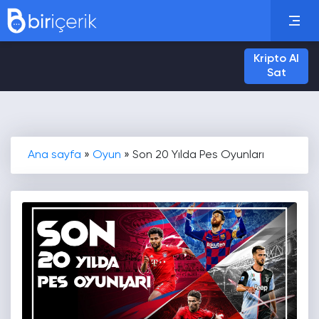
Kripto Al
Sat
Ana sayfa
»
Oyun
»
Son 20 Yılda Pes Oyunları