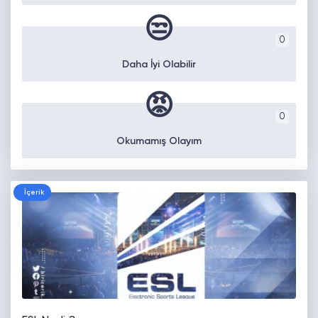
😒
0
Daha İyi Olabilir
😡
0
Okumamış Olayım
İçerik