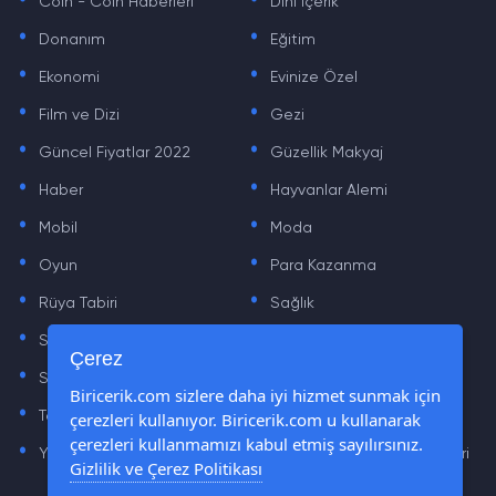
Coin - Coin Haberleri
Dini içerik
.
.
Donanım
Eğitim
.
.
Ekonomi
Evinize Özel
.
.
Film ve Dizi
Gezi
.
.
Güncel Fiyatlar 2022
Güzellik Makyaj
.
.
Haber
Hayvanlar Alemi
.
.
Mobil
Moda
.
.
Oyun
Para Kazanma
.
.
Rüya Tabiri
Sağlık
.
.
Sinema
Sosyal Medya Haberleri
.
.
Çerez
Sözler
Tarih
.
.
Biricerik.com sizlere daha iyi hizmet sunmak için
Teknoloji Haberleri
Yaşam
çerezleri kullanıyor. Biricerik.com u kullanarak
.
.
çerezleri kullanmamızı kabul etmiş sayılırsınız.
Yazılım Haberleri
Yiyecek Önerileri ve Tarifleri
Gizlilik ve Çerez Politikası