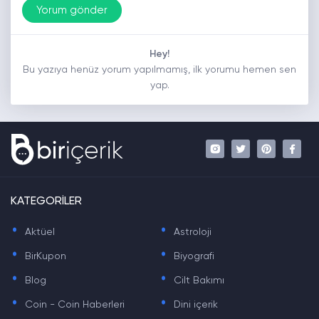
Hey!
Bu yazıya henüz yorum yapılmamış, ilk yorumu hemen sen
yap.
KATEGORİLER
.
.
Aktüel
Astroloji
.
.
BirKupon
Biyografi
.
.
Blog
Cilt Bakımı
.
.
Coin - Coin Haberleri
Dini içerik
.
.