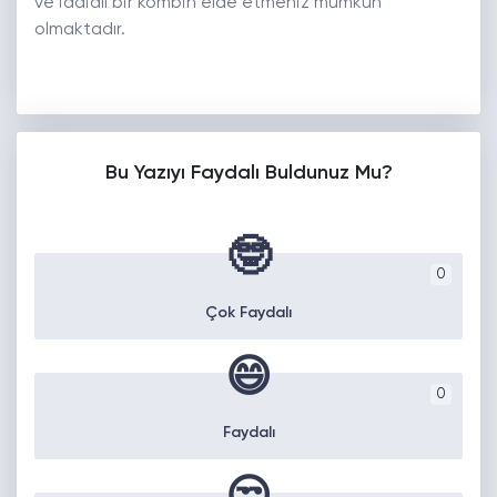
ve iddialı bir kombin elde etmeniz mümkün
olmaktadır.
Bu Yazıyı Faydalı Buldunuz Mu?
🤓
0
Çok Faydalı
😄
0
Faydalı