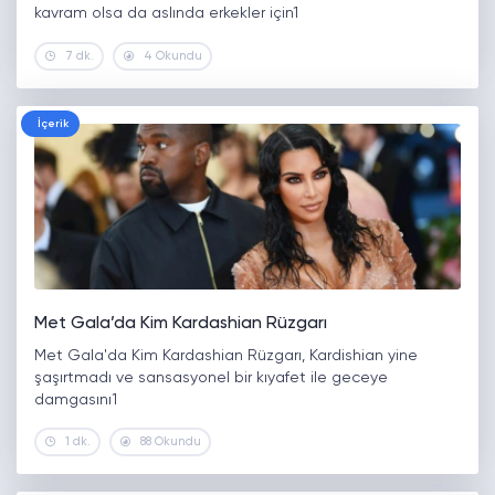
kavram olsa da aslında erkekler için1
7 dk.
4 Okundu
İçerik
Met Gala’da Kim Kardashian Rüzgarı
Met Gala'da Kim Kardashian Rüzgarı, Kardishian yine
şaşırtmadı ve sansasyonel bir kıyafet ile geceye
damgasını1
1 dk.
88 Okundu