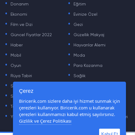
Donanım
Eğitim
.
.
Ekonomi
Evinize Özel
.
.
Film ve Dizi
Gezi
.
.
Güncel Fiyatlar 2022
Güzellik Makyaj
.
.
Haber
Hayvanlar Alemi
.
.
Mobil
Moda
.
.
Oyun
Para Kazanma
.
.
Rüya Tabiri
Sağlık
.
.
Sinema
Sosyal Medya Haberleri
.
.
Çerez
Sözler
Tarih
.
.
Biricerik.com sizlere daha iyi hizmet sunmak için
Teknoloji Haberleri
Yaşam
çerezleri kullanıyor. Biricerik.com u kullanarak
.
.
çerezleri kullanmamızı kabul etmiş sayılırsınız.
Yazılım Haberleri
Yiyecek Önerileri ve Tarifleri
Gizlilik ve Çerez Politikası
Kabul Et