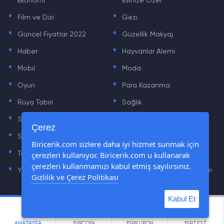
Ekonomi
Evinize Özel
.
.
Film ve Dizi
Gezi
.
.
Güncel Fiyatlar 2022
Güzellik Makyaj
.
.
Haber
Hayvanlar Alemi
.
.
Mobil
Moda
.
.
Oyun
Para Kazanma
.
.
Rüya Tabiri
Sağlık
.
.
Sinema
Sosyal Medya Haberleri
.
.
Çerez
Sözler
Tarih
.
.
Biricerik.com sizlere daha iyi hizmet sunmak için
çerezleri kullanıyor. Biricerik.com u kullanarak
Teknoloji Haberleri
Yaşam
.
.
çerezleri kullanmamızı kabul etmiş sayılırsınız.
Yazılım Haberleri
Yiyecek Önerileri ve Tarifleri
Gizlilik ve Çerez Politikası
Kabul Et
© Tüm Hakları Saklıdır © 2019 - 2021 biricerik.com
ANASAYFA
BİRCOİN
BİRKUPON
BİRTEST