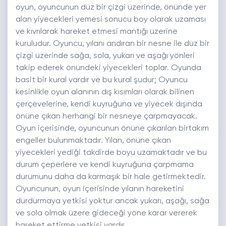
oyun, oyuncunun düz bir çizgi üzerinde, önünde yer
alan yiyecekleri yemesi sonucu boy olarak uzaması
ve kıvrılarak hareket etmesi mantığı üzerine
kuruludur. Oyuncu, yılanı andıran bir nesne ile düz bir
çizgi üzerinde sağa, sola, yukarı ve aşağı yönleri
takip ederek önündeki yiyecekleri toplar. Oyunda
basit bir kural vardır ve bu kural şudur; Oyuncu
kesinlikle oyun alanının dış kısımları olarak bilinen
çerçevelerine, kendi kuyruğuna ve yiyecek dışında
önüne çıkan herhangi bir nesneye çarpmayacak.
Oyun içerisinde, oyuncunun önüne çıkarılan birtakım
engeller bulunmaktadır. Yılan, önüne çıkan
yiyecekleri yediği takdirde boyu uzamaktadır ve bu
durum çeperlere ve kendi kuyruğuna çarpmama
durumunu daha da karmaşık bir hale getirmektedir.
Oyuncunun, oyun içerisinde yılanın hareketini
durdurmaya yetkisi yoktur ancak yukarı, aşağı, sağa
ve sola olmak üzere gideceği yöne karar vererek
hareket ettirme yetkisi vardır.