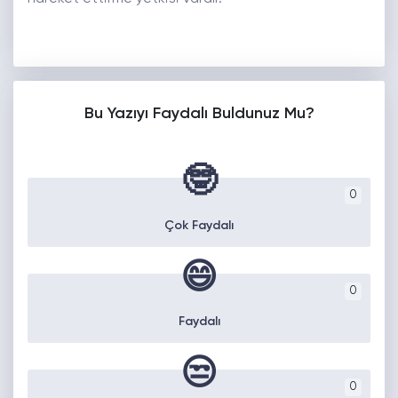
Bu Yazıyı Faydalı Buldunuz Mu?
🤓
0
Çok Faydalı
😄
0
Faydalı
😒
0