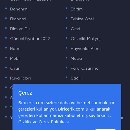
.
.
Donanım
Eğitim
.
.
Ekonomi
Evinize Özel
.
.
Film ve Dizi
Gezi
.
.
Güncel Fiyatlar 2022
Güzellik Makyaj
.
.
Haber
Hayvanlar Alemi
.
.
Mobil
Moda
.
.
Oyun
Para Kazanma
.
.
Rüya Tabiri
Sağlık
.
.
Sinema
Sosyal Medya Haberleri
.
.
Çerez
Sözler
Tarih
.
.
Biricerik.com sizlere daha iyi hizmet sunmak için
Teknoloji Haberleri
Yaşam
çerezleri kullanıyor. Biricerik.com u kullanarak
.
.
çerezleri kullanmamızı kabul etmiş sayılırsınız.
Yazılım Haberleri
Yiyecek Önerileri ve Tarifleri
Gizlilik ve Çerez Politikası