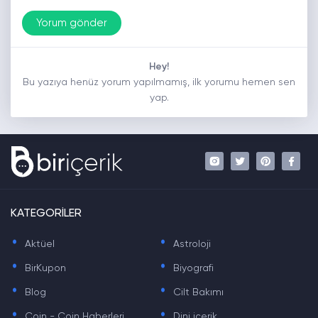
Hey!
Bu yazıya henüz yorum yapılmamış, ilk yorumu hemen sen
yap.
KATEGORİLER
.
.
Aktüel
Astroloji
.
.
BirKupon
Biyografi
.
.
Blog
Cilt Bakımı
.
.
Coin - Coin Haberleri
Dini içerik