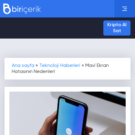
Kripto Al
Sat
Ana sayfa
»
Teknoloji Haberleri
»
Mavi Ekran
Hatasının Nedenleri