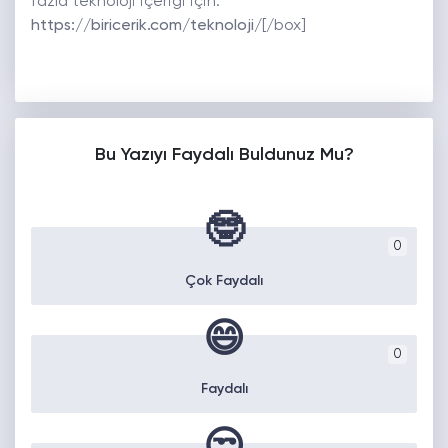
fazla teknoloji içeriği için:
https://biricerik.com/teknoloji/
[/box]
Bu Yazıyı Faydalı Buldunuz Mu?
🤓
0
Çok Faydalı
😄
0
Faydalı