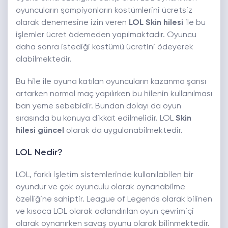
oyuncuların şampiyonların kostümlerini ücretsiz
olarak denemesine izin veren
LOL Skin hilesi
ile bu
işlemler ücret ödemeden yapılmaktadır. Oyuncu
daha sonra istediği kostümü ücretini ödeyerek
alabilmektedir.
Bu hile ile oyuna katılan oyuncuların kazanma şansı
artarken normal maç yapılırken bu hilenin kullanılması
ban yeme sebebidir. Bundan dolayı da oyun
sırasında bu konuya dikkat edilmelidir. LOL
Skin
hilesi güncel
olarak da uygulanabilmektedir.
LOL Nedir?
LOL, farklı işletim sistemlerinde kullanılabilen bir
oyundur ve çok oyunculu olarak oynanabilme
özelliğine sahiptir. League of Legends olarak bilinen
ve kısaca LOL olarak adlandırılan oyun çevrimiçi
olarak oynanırken savaş oyunu olarak bilinmektedir.