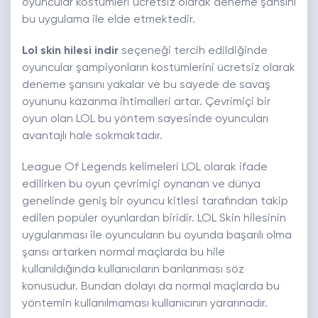
oyuncular kostümleri ücretsiz olarak deneme şansını
bu uygulama ile elde etmektedir.
Lol skin hilesi indir
seçeneği tercih edildiğinde
oyuncular şampiyonların kostümlerini ücretsiz olarak
deneme şansını yakalar ve bu sayede de savaş
oyununu kazanma ihtimalleri artar. Çevrimiçi bir
oyun olan LOL bu yöntem sayesinde oyuncuları
avantajlı hale sokmaktadır.
League Of Legends kelimeleri LOL olarak ifade
edilirken bu oyun çevrimiçi oynanan ve dünya
genelinde geniş bir oyuncu kitlesi tarafından takip
edilen popüler oyunlardan biridir. LOL Skin hilesinin
uygulanması ile oyuncuların bu oyunda başarılı olma
şansı artarken normal maçlarda bu hile
kullanıldığında kullanıcıların banlanması söz
konusudur. Bundan dolayı da normal maçlarda bu
yöntemin kullanılmaması kullanıcının yararınadır.