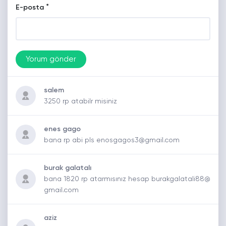
*
E-posta
salem
3250 rp atabilr misiniz
enes gago
bana rp abi pls enosgagos3@gmail.com
burak galatalı
bana 1820 rp atarmısınız hesap burakgalatali88@
gmail.com
aziz