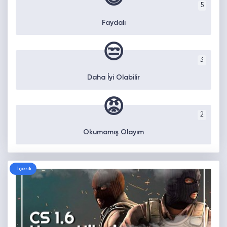
5
Faydalı
😒
3
Daha İyi Olabilir
😡
2
Okumamış Olayım
İçerik