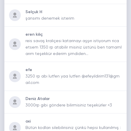
Selçuk H
şansımı denemek isterim
eren kılıç
reis savaş kraliçesi katarinayı aşşırı istiyorum rica
etsem 1350 rp atabilir misiniz üstünü ben tamaml
arım teşekkür ederim şimdiden...
efe
3250 rp abı lutfen yaa lutfen @efeyildirim131@gm
ail.com
Deniz Atalar
3000rp gibi göndere bilirmisiniz teşekürler <3
oxi
Bütün kodları silebilirisiniz çünkü hepsi kullanılmış :