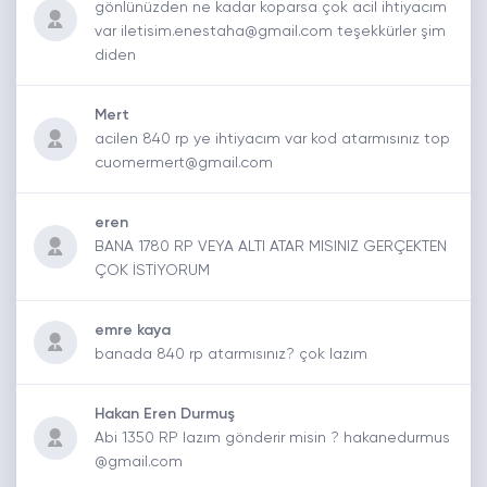
gönlünüzden ne kadar koparsa çok acil ihtiyacım
var iletisim.enestaha@gmail.com teşekkürler şim
diden
Mert
acilen 840 rp ye ihtiyacım var kod atarmısınız top
cuomermert@gmail.com
eren
BANA 1780 RP VEYA ALTI ATAR MISINIZ GERÇEKTEN
ÇOK İSTİYORUM
emre kaya
banada 840 rp atarmısınız? çok lazım
Hakan Eren Durmuş
Abi 1350 RP lazım gönderir misin ? hakanedurmus
@gmail.com