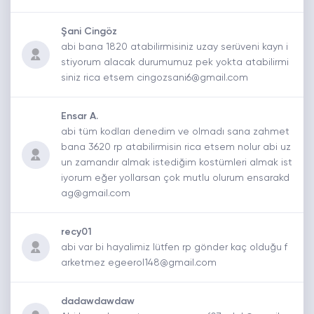
Şani Cingöz
abi bana 1820 atabilirmisiniz uzay serüveni kayn i
stiyorum alacak durumumuz pek yokta atabilirmi
siniz rica etsem cingozsani6@gmail.com
Ensar A.
abi tüm kodları denedim ve olmadı sana zahmet
bana 3620 rp atabilirmisin rica etsem nolur abi uz
un zamandır almak istediğim kostümleri almak ist
iyorum eğer yollarsan çok mutlu olurum ensarakd
ag@gmail.com
recy01
abi var bi hayalimiz lütfen rp gönder kaç olduğu f
arketmez egeerol148@gmail.com
dadawdawdaw