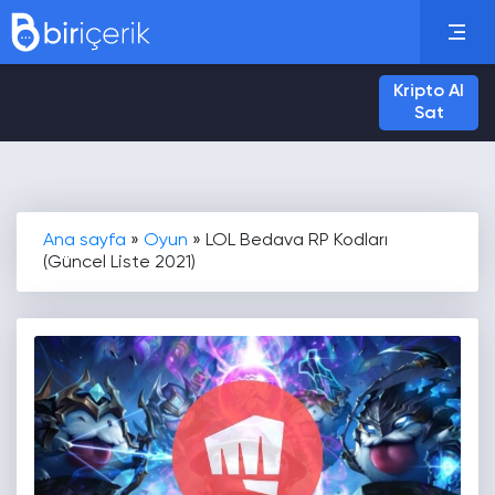
Kripto Al
Sat
Ana sayfa
»
Oyun
»
LOL Bedava RP Kodları
(Güncel Liste 2021)