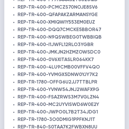
REP-TR-400-PCMCZS70NOJE8SV6
REP-TR-400-QFAPAKZARMANSYGE
REP-TR-400-XMIQWIY553EM0EUZ
REP-TR-400-DQQ7CMCKE5BBOR47
REP-TR-400-N9QSWBEG0TWBBIQB
REP-TR-400-I1JWFL12RLO3YGBR
REP-TR-400-JMKJN2HZMZOWSDC0
REP-TR-400-0V6XITASLR064KK7
REP-TR-400-4LU9CMB00VFFV4QO
REP-TR-400-YVMGX5DNW0YJY7K2
REP-TR-1780-OFFG6U2JJ7TTBLPR
REP-TR-400-YVNW54JNJ2WAFX9G
REP-TR-400-FSAZRWS3M7VGLZN4
REP-TR-400-MC2UYVISWD6W0E2Y
REP-TR-400-JWPO0L7B2T34JDG1
REP-TR-1780-3O0DMIG1PPFKNJ1T
REP-TR-840-S0TAA7K2FWBXN8UU