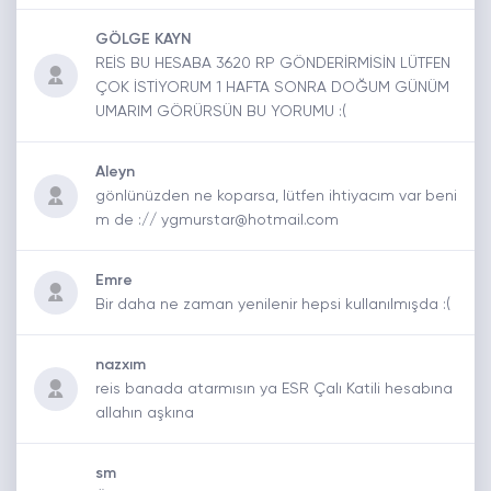
GÖLGE KAYN
REİS BU HESABA 3620 RP GÖNDERİRMİSİN LÜTFEN
ÇOK İSTİYORUM 1 HAFTA SONRA DOĞUM GÜNÜM
UMARIM GÖRÜRSÜN BU YORUMU :(
Aleyn
gönlünüzden ne koparsa, lütfen ihtiyacım var beni
m de :// ygmurstar@hotmail.com
Emre
Bir daha ne zaman yenilenir hepsi kullanılmışda :(
nazxım
reis banada atarmısın ya ESR Çalı Katili hesabına
allahın aşkına
sm