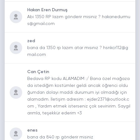
Hakan Eren Durmuş
Abi 1350 RP lazım gönderir misiniz ? hakanedurmu
s@gmail.com
zed
bana da 1350 rp lazım atar mısınız ? hsnkcr112@g
mail.com
Can Çetin
Bedava RP kodu ALAMADIM :/ Bana özel mağaza
da istediğim kostümler geldi ancak öğrenci oldu
ğumdan dolayı maddi durumum iyi olmadığı için
alamadım. İletişim adresim : ejder2371@outlook.c
om , Yardım etmek isterseniz çok sevinirim. Saygıl
arımla, teşekkür ederim <3
enes
bana da 840 rp gönderir misiniz