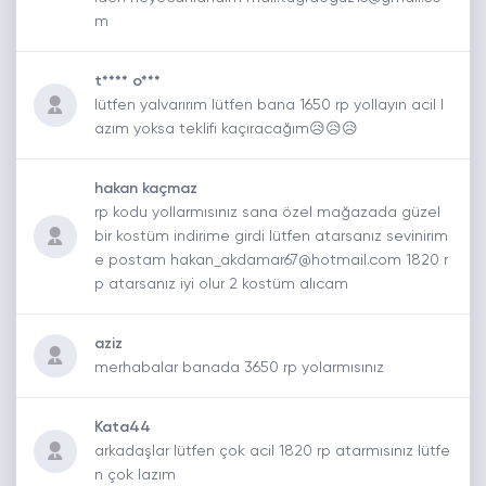
m
t**** o***
lütfen yalvarırım lütfen bana 1650 rp yollayın acil l
azım yoksa teklifi kaçıracağım😥😥😥
hakan kaçmaz
rp kodu yollarmısınız sana özel mağazada güzel
bir kostüm indirime girdi lütfen atarsanız sevinirim
e postam hakan_akdamar67@hotmail.com 1820 r
p atarsanız iyi olur 2 kostüm alıcam
aziz
merhabalar banada 3650 rp yolarmısınız
Kata44
arkadaşlar lütfen çok acil 1820 rp atarmısınız lütfe
n çok lazım