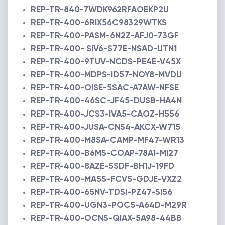
REP-TR-840-7WDK962RFAOEKP2U
REP-TR-400-6RIX56C98329WTKS
REP-TR-400-PASM-6N2Z-AFJ0-73GF
REP-TR-400- SIV6-S77E-NSAD-UTN1
REP-TR-400-9TUV-NCDS-PE4E-V45X
REP-TR-400-MDPS-ID57-NOY8-MVDU
REP-TR-400-OISE-5SAC-A7AW-NFSE
REP-TR-400-46SC-JF45-DUSB-HA4N
REP-TR-400-JCS3-IVA5-CAOZ-H556
REP-TR-400-JUSA-CNS4-AKCX-W715
REP-TR-400-M8SA-CAMP-MF47-WR13
REP-TR-400-B6MS-COAP-78A1-MI27
REP-TR-400-8AZE-5SDF-BH1J-19FD
REP-TR-400-MA5S-FCV5-GDJE-VXZ2
REP-TR-400-65NV-TDSI-PZ47-SI56
REP-TR-400-UGN3-POC5-A64D-M29R
REP-TR-400-OCNS-QIAX-5A98-44BB