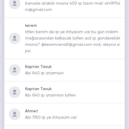
banada atabilir misiniz 400 rp lazım mail: slm1911sl
m@gmail.com
kerem
litfen benim de rp ye ihtiyacım var bu gün indirim
mağazasından kalkacak lütfen acil rp gönderebilir
misiniz? @keremcena8@gmail.com nick; aleyna si
psi
Kaptan Tavuk
Abi 840 rp atarmisin
Kaptan Tavuk
Abi 840 rp atarmisin lutfen
Ahmet
Abi 1780 rp ye ihtiyacım var