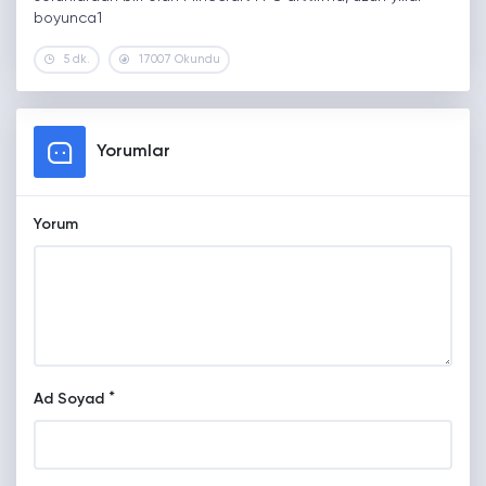
boyunca1
5 dk.
17007 Okundu
Yorumlar
Yorum
*
Ad Soyad