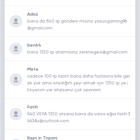
Adsız
bana da 840 rp gönderir misiniz yasuogaming96
@gmail.com
ben64
bana 1350 rp atarmısınız zerenege.4@gmail.com
Mete
sadece 100 rp lazım bana daha fazlasına bile ger
ek yok ama istediğim şeyi almak için 1350 rp ye i
htiyacım var atarsanız çok sevinirim
Fatih
840 VEYA 1350 atsana bana da varsa eğer fatih.3
463Az@outlook.com
Kayn in Tirpani