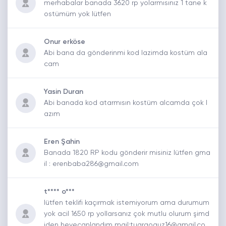
merhabalar banada 3620 rp yolarmısınız 1 tane k
ostümüm yok lütfen
Onur erköse
Abi bana da gönderinmi kod lazimda kostüm ala
cam
Yasin Duran
Abi banada kod atarmısın kostüm alcamda çok l
azım
Eren Şahin
Banada 1820 RP kodu gönderir misiniz lütfen gma
il : erenbaba286@gmail.com
t**** o***
lütfen teklifi kaçırmak istemiyorum ama durumum
yok acil 1650 rp yollarsanız çok mutlu olurum şimd
iden heyecanlandım mail:tugraoguz16@gmail.co