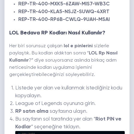
REP-TR-400-MXK5-6ZAW-MIS7-WB3C
REP-TR-400-KLA5-NSJZ-SUWQ-4XRT
REP-TR-400-RP6B-CWLQ-9UAH-MSAI
LOL Bedava RP Kodları Nasıl Kullanılır?
Her biri sorunsuz çalışan
lol
e pinlerini
sizlerle
paylaştık. Bu kodları aldıktan sonra “
LOL Rp Nasıl
Kullanılır
?” diye soruyorsanız aslında birkaç adım
neticesinde kodları uygulama işlemini
gerçekleştirebileceğinizi söyleyebiliriz.
Listede yer alan ve kullanmak istediğiniz kodu
kopyalayın.
League of Legends oyununa girin.
RP satın alma
sayfasına ulaşın.
Bu sayfanın sol tarafında yer alan “
Riot PIN ve
Kodlar
” seçeneğine tıklayın.