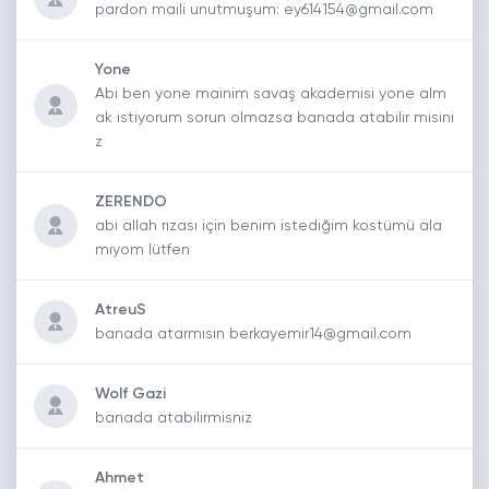
pardon maili unutmuşum: ey614154@gmail.com
Yone
Abi ben yone mainim savaş akademisi yone alm
ak istiyorum sorun olmazsa banada atabilir misini
z
ZERENDO
abi allah rızası için benim istediğim kostümü ala
mıyom lütfen
AtreuS
banada atarmısın berkayemir14@gmail.com
Wolf Gazi
banada atabilirmisniz
Ahmet