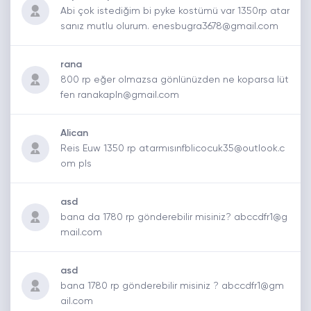
Abi çok istediğim bi pyke kostümü var 1350rp atar
sanız mutlu olurum. enesbugra3678@gmail.com
rana
800 rp eğer olmazsa gönlünüzden ne koparsa lüt
fen ranakapln@gmail.com
Alican
Reis Euw 1350 rp atarmısınfblicocuk35@outlook.c
om pls
asd
bana da 1780 rp gönderebilir misiniz? abccdfr1@g
mail.com
asd
bana 1780 rp gönderebilir misiniz ? abccdfr1@gm
ail.com