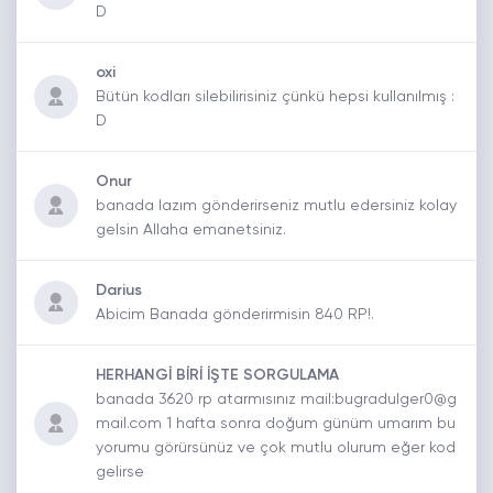
D
oxi
Bütün kodları silebilirisiniz çünkü hepsi kullanılmış :
D
Onur
banada lazım gönderirseniz mutlu edersiniz kolay
gelsin Allaha emanetsiniz.
Darius
Abicim Banada gönderirmisin 840 RP!.
HERHANGİ BİRİ İŞTE SORGULAMA
banada 3620 rp atarmısınız mail:bugradulger0@g
mail.com 1 hafta sonra doğum günüm umarım bu
yorumu görürsünüz ve çok mutlu olurum eğer kod
gelirse