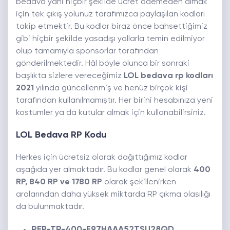
bedava yani hiçbir şekilde ücret ödemeden almak
için tek çıkış yolunuz tarafımızca paylaşılan kodları
takip etmektir. Bu kodlar biraz önce bahsettiğimiz
gibi hiçbir şekilde yasadışı yollarla temin edilmiyor
olup tamamıyla sponsorlar tarafından
gönderilmektedir. Hâl böyle olunca bir sonraki
başlıkta sizlere vereceğimiz
LOL bedava rp kodları
2021
yılında güncellenmiş ve henüz birçok kişi
tarafından kullanılmamıştır. Her birini hesabınıza yeni
kostümler ya da kutular almak için kullanabilirsiniz.
LOL Bedava RP Kodu
Herkes için ücretsiz olarak dağıttığımız kodlar
aşağıda yer almaktadır. Bu kodlar genel olarak
400
RP, 840 RP ve 1780 RP
olarak şekillenirken
aralarından daha yüksek miktarda RP çıkma olasılığı
da bulunmaktadır.
REP-TR-400-F97HAAA52TSU28QD