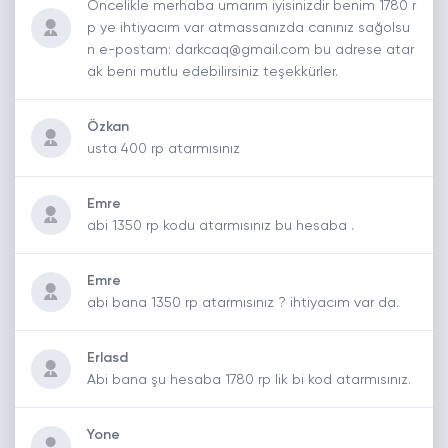
Öncelikle merhaba umarım iyisinizdir benim 1780 r
p ye ihtiyacım var atmassanızda canınız sağolsu
n e-postam: darkcaq@gmail.com bu adrese atar
ak beni mutlu edebilirsiniz teşekkürler.
Özkan
usta 400 rp atarmısınız
Emre
abi 1350 rp kodu atarmısınız bu hesaba .
Emre
abi bana 1350 rp atarmısınız ? ihtiyacım var da.
Erlasd
Abi bana şu hesaba 1780 rp lik bi kod atarmısınız.
Yone