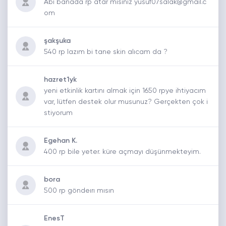
Abi banada rp atar mısınız yusuf07salak@gmail.c
om
şakşuka
540 rp lazım bi tane skin alıcam da ?
hazret1yk
yeni etkinlik kartını almak için 1650 rpye ihtiyacım
var, lütfen destek olur musunuz? Gerçekten çok i
stiyorum
Egehan K.
400 rp bile yeter. küre açmayı düşünmekteyim.
bora
500 rp göndeırı mısın
EnesT