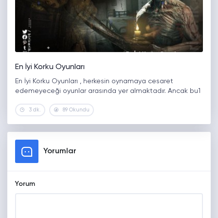
En İyi Korku Oyunları
En İyi Korku Oyunları , herkesin oynamaya cesaret
edemeyeceği oyunlar arasında yer almaktadır. Ancak bu1
3 dk.
89 Okundu
Yorumlar
Yorum