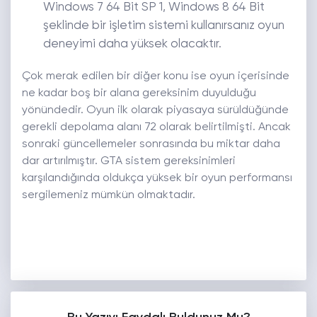
Windows 7 64 Bit SP 1, Windows 8 64 Bit
şeklinde bir işletim sistemi kullanırsanız oyun
deneyimi daha yüksek olacaktır.
Çok merak edilen bir diğer konu ise oyun içerisinde
ne kadar boş bir alana gereksinim duyulduğu
yönündedir. Oyun ilk olarak piyasaya sürüldüğünde
gerekli depolama alanı 72 olarak belirtilmişti. Ancak
sonraki güncellemeler sonrasında bu miktar daha
dar artırılmıştır. GTA sistem gereksinimleri
karşılandığında oldukça yüksek bir oyun performansı
sergilemeniz mümkün olmaktadır.