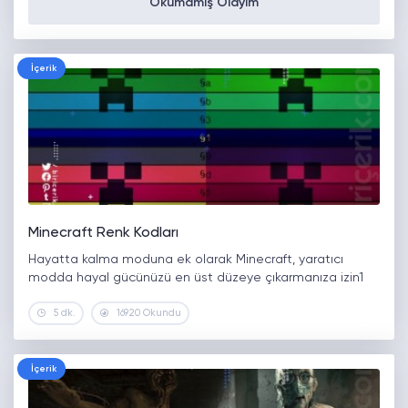
Okumamış Olayım
İçerik
Minecraft Renk Kodları
Hayatta kalma moduna ek olarak Minecraft, yaratıcı
modda hayal gücünüzü en üst düzeye çıkarmanıza izin1
5 dk.
16920 Okundu
İçerik