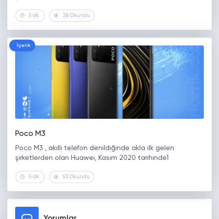
5 dk.
28 Okundu
İçerik
Poco M3
Poco M3 , akıllı telefon denildiğinde akla ilk gelen
şirketlerden olan Huawei, Kasım 2020 tarihinde1
5 dk.
53 Okundu
Yorumlar