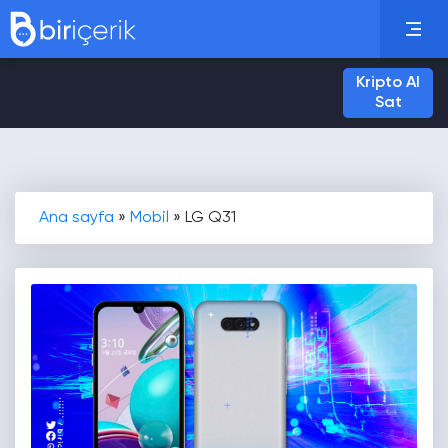
Kripto Al
Sat
Ana sayfa
»
Mobil
»
LG Q31