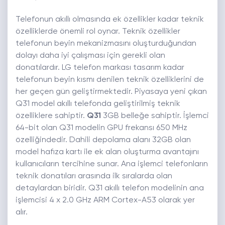
Telefonun akıllı olmasında ek özellikler kadar teknik
özelliklerde önemli rol oynar. Teknik özellikler
telefonun beyin mekanizmasını oluşturduğundan
dolayı daha iyi çalışması için gerekli olan
donatılardır. LG telefon markası tasarım kadar
telefonun beyin kısmı denilen teknik özelliklerini de
her geçen gün geliştirmektedir. Piyasaya yeni çıkan
Q31 model akıllı telefonda geliştirilmiş teknik
özelliklere sahiptir.
Q31
3GB belleğe sahiptir. İşlemci
64-bit olan Q31 modelin GPU frekansı 650 MHz
özelliğindedir. Dahili depolama alanı 32GB olan
model hafıza kartı ile ek alan oluşturma avantajını
kullanıcıların tercihine sunar. Ana işlemci telefonların
teknik donatıları arasında ilk sıralarda olan
detaylardan biridir. Q31 akıllı telefon modelinin ana
işlemcisi 4 x 2.0 GHz ARM Cortex-A53 olarak yer
alır.