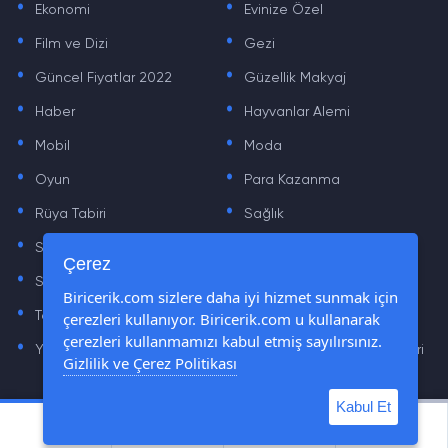
Ekonomi
Evinize Özel
.
.
Film ve Dizi
Gezi
.
.
Güncel Fiyatlar 2022
Güzellik Makyaj
.
.
Haber
Hayvanlar Alemi
.
.
Mobil
Moda
.
.
Oyun
Para Kazanma
.
.
Rüya Tabiri
Sağlık
.
.
Sinema
Sosyal Medya Haberleri
.
.
Çerez
Sözler
Tarih
.
.
Biricerik.com sizlere daha iyi hizmet sunmak için
çerezleri kullanıyor. Biricerik.com u kullanarak
Teknoloji Haberleri
Yaşam
.
.
çerezleri kullanmamızı kabul etmiş sayılırsınız.
Yazılım Haberleri
Yiyecek Önerileri ve Tarifleri
Gizlilik ve Çerez Politikası
Kabul Et
© Tüm Hakları Saklıdır © 2019 - 2021 biricerik.com