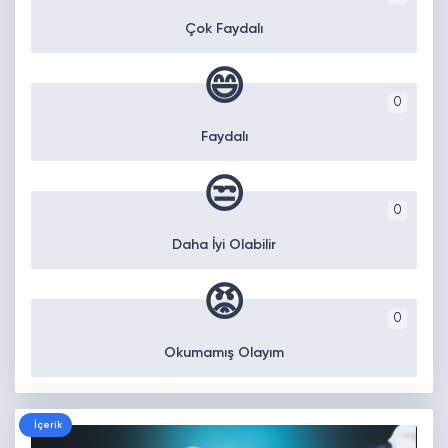
Çok Faydalı
😄
0
Faydalı
😒
0
Daha İyi Olabilir
😡
0
Okumamış Olayım
İçerik