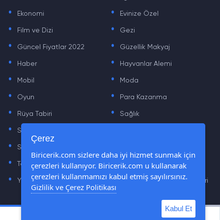
.
.
Ekonomi
Evinize Özel
.
.
Film ve Dizi
Gezi
.
.
Güncel Fiyatlar 2022
Güzellik Makyaj
.
.
Haber
Hayvanlar Alemi
.
.
Mobil
Moda
.
.
Oyun
Para Kazanma
.
.
Rüya Tabiri
Sağlık
.
.
Sinema
Sosyal Medya Haberleri
.
.
Çerez
Sözler
Tarih
.
.
Biricerik.com sizlere daha iyi hizmet sunmak için
çerezleri kullanıyor. Biricerik.com u kullanarak
Teknoloji Haberleri
Yaşam
.
.
çerezleri kullanmamızı kabul etmiş sayılırsınız.
Yazılım Haberleri
Yiyecek Önerileri ve Tarifleri
Gizlilik ve Çerez Politikası
Kabul Et
© Tüm Hakları Saklıdır © 2019 - 2021 biricerik.com