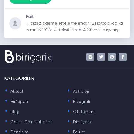
Faik
1.Faizsiz ödeme erteleme imkânı 2.Harcadıkça ka
zanın! 3.“0” faizli taksitli kredi 4.Güvenli alışveriş
KATEGORİLER
.
.
Aktüel
Astroloji
.
.
BirKupon
Biyografi
.
.
Blog
Cilt Bakımı
.
.
Coin - Coin Haberleri
Dini içerik
.
.
Donanım
Eğitim