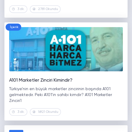
3 dk.
2781 Okundu
İçerik
A101 Marketler Zinciri Kimindir?
Türkiye’nin en büyük marketler zincirinin başında A101
gelmektedir. Peki A101’in sahibi kimdir? A101 Marketler
Zinciri1
3 dk.
16921 Okundu