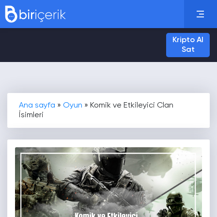
Kripto Al
Sat
Ana sayfa
»
Oyun
»
Komik ve Etkileyici Clan
İsimleri