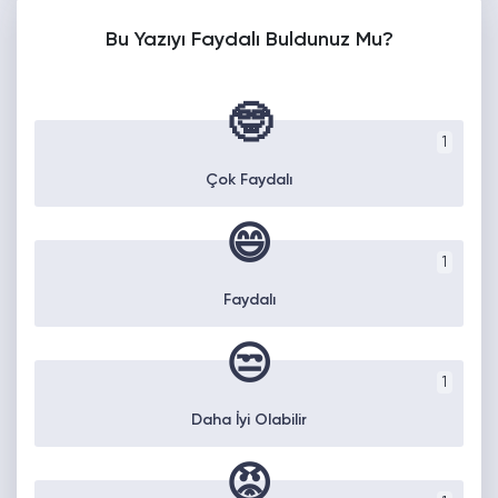
Bu Yazıyı Faydalı Buldunuz Mu?
🤓
1
Çok Faydalı
😄
1
Faydalı
😒
1
Daha İyi Olabilir
😡