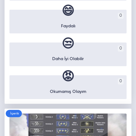
😄
0
Faydalı
😒
0
Daha İyi Olabilir
😡
0
Okumamış Olayım
İçerik