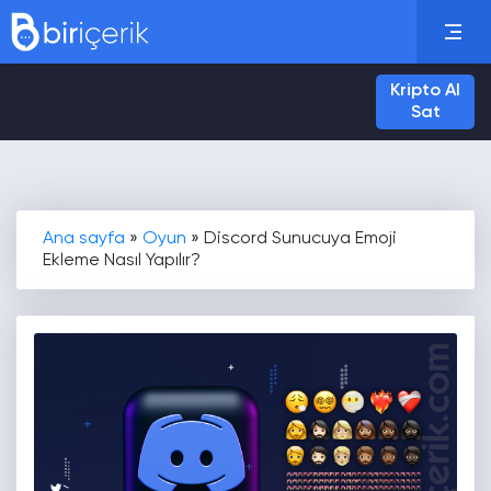
Kripto Al
Sat
Ana sayfa
»
Oyun
»
Discord Sunucuya Emoji
Ekleme Nasıl Yapılır?