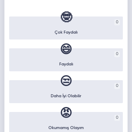
🤓
0
Çok Faydalı
😄
0
Faydalı
😒
0
Daha İyi Olabilir
😡
0
Okumamış Olayım