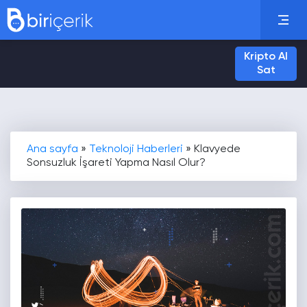
Kripto Al
Sat
Ana sayfa
»
Teknoloji Haberleri
»
Klavyede
Sonsuzluk İşareti Yapma Nasıl Olur?