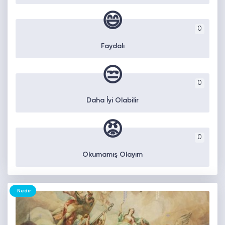
😄
0
Faydalı
😒
0
Daha İyi Olabilir
😡
0
Okumamış Olayım
Nedir