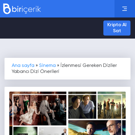
Kripto Al
Sat
Ana sayfa
»
Sinema
»
İzlenmesi Gereken Diziler
Yabancı Dizi Önerileri