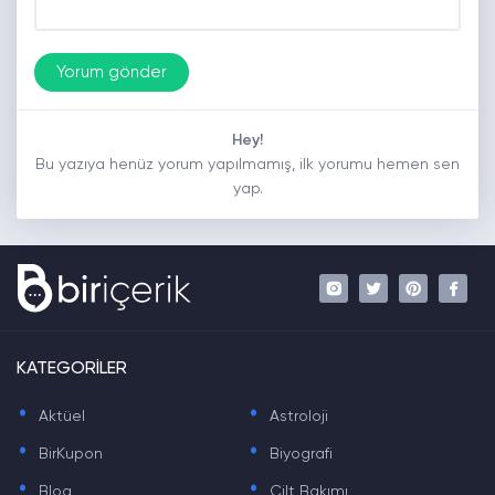
Hey!
Bu yazıya henüz yorum yapılmamış, ilk yorumu hemen sen
yap.
KATEGORİLER
.
.
Aktüel
Astroloji
.
.
BirKupon
Biyografi
.
.
Blog
Cilt Bakımı