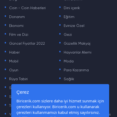
.
.
Coin - Coin Haberleri
Dini içerik
.
.
Donanım
Eğitim
.
.
Ekonomi
Evinize Özel
.
.
Film ve Dizi
Gezi
.
.
Güncel Fiyatlar 2022
Güzellik Makyaj
.
.
Haber
Hayvanlar Alemi
.
.
Mobil
Moda
.
.
Oyun
Para Kazanma
.
.
Rüya Tabiri
Sağlık
.
.
Sinema
Sosyal Medya Haberleri
.
.
Çerez
Sözler
Tarih
.
.
Biricerik.com sizlere daha iyi hizmet sunmak için
çerezleri kullanıyor. Biricerik.com u kullanarak
Teknoloji Haberleri
Yaşam
.
.
çerezleri kullanmamızı kabul etmiş sayılırsınız.
Yazılım Haberleri
Yiyecek Önerileri ve Tarifleri