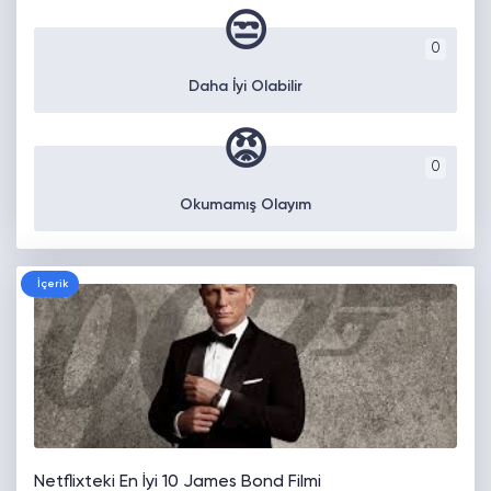
😒
0
Daha İyi Olabilir
😡
0
Okumamış Olayım
İçerik
Netflixteki En İyi 10 James Bond Filmi