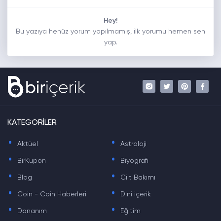
Hey!
Bu yazıya henüz yorum yapılmamış, ilk yorumu hemen sen
yap.
KATEGORİLER
.
.
Aktüel
Astroloji
.
.
BirKupon
Biyografi
.
.
Blog
Cilt Bakımı
.
.
Coin - Coin Haberleri
Dini içerik
.
.
Donanım
Eğitim
.
.