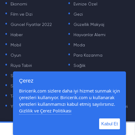
Ekonomi
Evinize Özel
.
.
Film ve Dizi
Gezi
.
.
Güncel Fiyatlar 2022
Güzellik Makyaj
.
.
Haber
Hayvanlar Alemi
.
.
Mobil
Moda
.
.
Oyun
Para Kazanma
.
.
Rüya Tabiri
Sağlık
.
.
Sinema
Sosyal Medya Haberleri
.
.
Çerez
Sözler
Tarih
.
.
Biricerik.com sizlere daha iyi hizmet sunmak için
Teknoloji Haberleri
Yaşam
çerezleri kullanıyor. Biricerik.com u kullanarak
.
.
çerezleri kullanmamızı kabul etmiş sayılırsınız.
Yazılım Haberleri
Yiyecek Önerileri ve Tarifleri
Gizlilik ve Çerez Politikası
Kabul Et
© Tüm Hakları Saklıdır © 2019 - 2021 biricerik.com