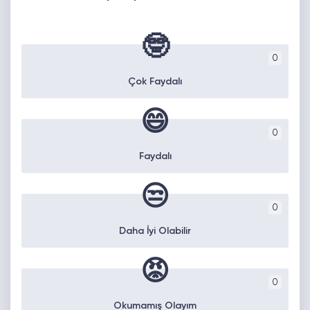
🤓
0
Çok Faydalı
😄
0
Faydalı
😒
0
Daha İyi Olabilir
😡
0
Okumamış Olayım