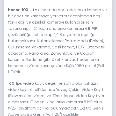
Honor, 10X Lite
cihazında dört adet arka kamera ve
bir adet ön kameraya yer vererek toplamda beş
farklı açılı ve özellikli kamerayı kullanıcıları için
tasarlamıştır. Cihazın ana arka kamerası
48 MP
çözünürlüğe sahip olup f/1.8 diyafram açıklığı
bulunmaktadır. Kullanıcılarına; Portre Modu (Bokeh),
Gülümseme yakalama, Sesli komut, HDR, Otomatik
odaklama, Panorama, Zamanlayıcı ve Coğrafi
konum etiketleme gibi özellikler vaat eden arka
kameranın video kayıt çözünürlüğü 1080 piksel (Full
HD)’dir.
60 fps
video kayıt değerine sahip olan cihazın
video kayıt özelliklerinde Yavaş Çekim Video Kayıt
(Slow motion video) ve Time-lapse Video Kayıt yer
almaktadır. Cihazın ikinci arka kamerası 8 MP olup
f/2.4 diyafram açıklığı bulunmaktadır. Ekstra Geniş
Açı ve Ekstra Geniş Açı (120°) özellikleri