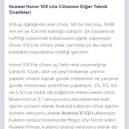
Huawei Honor 10X Lite Cihazının Diğer Teknik
Özellikleri
206 gr ağırlığında olan cihaz, 165.64 mm boy, 76.88
mm en ve 9.26 mm kalınlığa sahiptir. Şık tasarımı ve
hafifliği sayesinde kullanıcısına ağırlık yapmayan
Honor 10X Lite cihazı; elde, çantada ya da cepte
kolaylıkla taşınabilme özelliği gösterir.
Honor 10X lite cihazı üç farklı renk seçeneğine
sahiptir. Siyah, altın ve yeşil renklerde üretimi
yapılan cihazın kapak gövde malzemesi ve çerçeve
gövde malzemesi plastikten yapılmıştır. 2G, 3G, 4G
ve 4.5G’ye kadar ağ bağlantısı imkanı veren cihaz
Bluetooth’un 5.1 versiyonunu desteklemektedir.
İşletim sistemi olarak Android kullanan cihaz işletim
sistemi versiyonu olarak
Android 10 (Q)
kullanmıştır.
Kullanıcı arayüz bölümünde Magic UI’yı tercih eden
Huawei firması, kullanıcı arayüz versiyonu olarak da