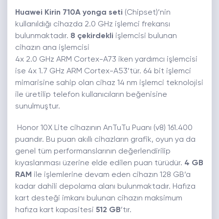
Huawei Kirin 710A yonga seti
(Chipset)’nin
kullanıldığı cihazda 2.0 GHz işlemci frekansı
bulunmaktadır.
8 çekirdekli
işlemcisi bulunan
cihazın ana işlemcisi
4x 2.0 GHz ARM Cortex-A73 iken yardımcı işlemcisi
ise 4x 1.7 GHz ARM Cortex-A53’tür. 64 bit işlemci
mimarisine sahip olan cihaz 14 nm işlemci teknolojisi
ile üretilip telefon kullanıcıların beğenisine
sunulmuştur.
Honor 10X Lite cihazının AnTuTu Puanı (v8) 161.400
puandır. Bu puan akıllı cihazların grafik, oyun ya da
genel tüm performanslarının değerlendirilip
kıyaslanması üzerine elde edilen puan türüdür.
4 GB
RAM
ile işlemlerine devam eden cihazın 128 GB’a
kadar dahili depolama alanı bulunmaktadır. Hafıza
kart desteği imkanı bulunan cihazın maksimum
hafıza kart kapasitesi
512 GB
’tır.