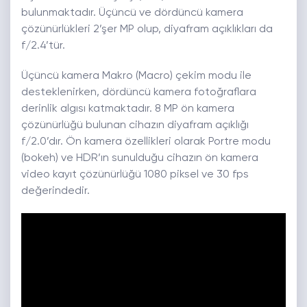
bulunmaktadır. Üçüncü ve dördüncü kamera
çözünürlükleri 2’şer MP olup, diyafram açıklıkları da
f/2.4’tür.
Üçüncü kamera Makro (Macro) çekim modu ile
desteklenirken, dördüncü kamera fotoğraflara
derinlik algısı katmaktadır. 8 MP ön kamera
çözünürlüğü bulunan cihazın diyafram açıklığı
f/2.0’dır. Ön kamera özellikleri olarak Portre modu
(bokeh) ve HDR’ın sunulduğu cihazın ön kamera
video kayıt çözünürlüğü 1080 piksel ve 30 fps
değerindedir.