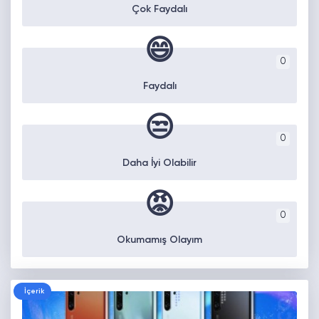
Çok Faydalı
😄
0
Faydalı
😒
0
Daha İyi Olabilir
😡
0
Okumamış Olayım
İçerik