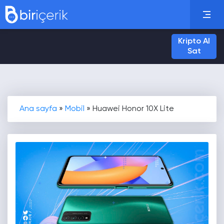
Kripto Al
Sat
Ana sayfa
»
Mobil
»
Huawei Honor 10X Lite