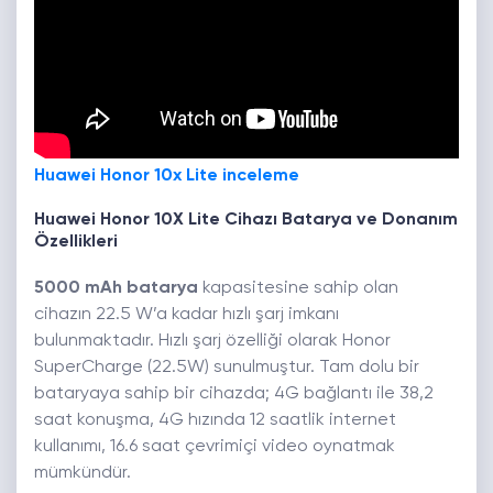
Huawei Honor 10x Lite inceleme
Huawei Honor 10X Lite Cihazı Batarya ve Donanım
Özellikleri
5000 mAh batarya
kapasitesine sahip olan
cihazın 22.5 W’a kadar hızlı şarj imkanı
bulunmaktadır. Hızlı şarj özelliği olarak Honor
SuperCharge (22.5W) sunulmuştur. Tam dolu bir
bataryaya sahip bir cihazda; 4G bağlantı ile 38,2
saat konuşma, 4G hızında 12 saatlik internet
kullanımı, 16.6 saat çevrimiçi video oynatmak
mümkündür.