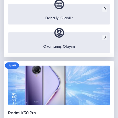
😒
0
Daha İyi Olabilir
😡
0
Okumamış Olayım
İçerik
Redmi K30 Pro