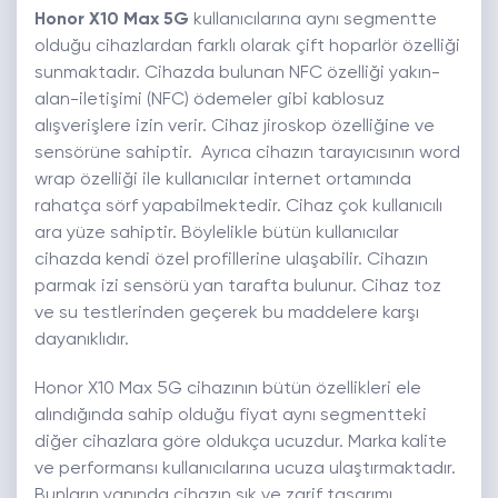
Honor X10 Max 5G
kullanıcılarına aynı segmentte
olduğu cihazlardan farklı olarak çift hoparlör özelliği
sunmaktadır. Cihazda bulunan NFC özelliği yakın-
alan-iletişimi (NFC) ödemeler gibi kablosuz
alışverişlere izin verir. Cihaz jiroskop özelliğine ve
sensörüne sahiptir. Ayrıca cihazın tarayıcısının word
wrap özelliği ile kullanıcılar internet ortamında
rahatça sörf yapabilmektedir. Cihaz çok kullanıcılı
ara yüze sahiptir. Böylelikle bütün kullanıcılar
cihazda kendi özel profillerine ulaşabilir. Cihazın
parmak izi sensörü yan tarafta bulunur. Cihaz toz
ve su testlerinden geçerek bu maddelere karşı
dayanıklıdır.
Honor X10 Max 5G cihazının bütün özellikleri ele
alındığında sahip olduğu fiyat aynı segmentteki
diğer cihazlara göre oldukça ucuzdur. Marka kalite
ve performansı kullanıcılarına ucuza ulaştırmaktadır.
Bunların yanında cihazın şık ve zarif tasarımı