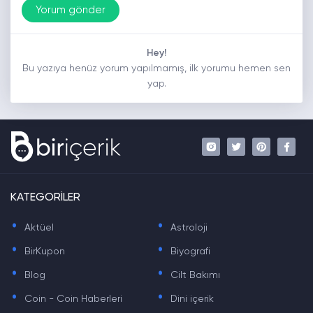
Hey!
Bu yazıya henüz yorum yapılmamış, ilk yorumu hemen sen
yap.
KATEGORİLER
.
.
Aktüel
Astroloji
.
.
BirKupon
Biyografi
.
.
Blog
Cilt Bakımı
.
.
Coin - Coin Haberleri
Dini içerik
.
.