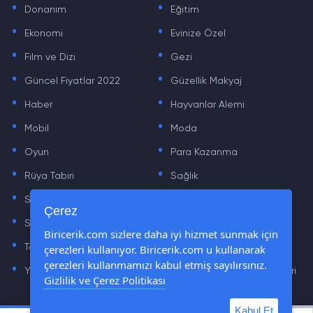
Donanım
Eğitim
.
.
Ekonomi
Evinize Özel
.
.
Film ve Dizi
Gezi
.
.
Güncel Fiyatlar 2022
Güzellik Makyaj
.
.
Haber
Hayvanlar Alemi
.
.
Mobil
Moda
.
.
Oyun
Para Kazanma
.
.
Rüya Tabiri
Sağlık
.
.
Sinema
Sosyal Medya Haberleri
.
.
Çerez
Sözler
Tarih
.
.
Biricerik.com sizlere daha iyi hizmet sunmak için
çerezleri kullanıyor. Biricerik.com u kullanarak
Teknoloji Haberleri
Yaşam
.
.
çerezleri kullanmamızı kabul etmiş sayılırsınız.
Yazılım Haberleri
Yiyecek Önerileri ve Tarifleri
Gizlilik ve Çerez Politikası
Kabul Et