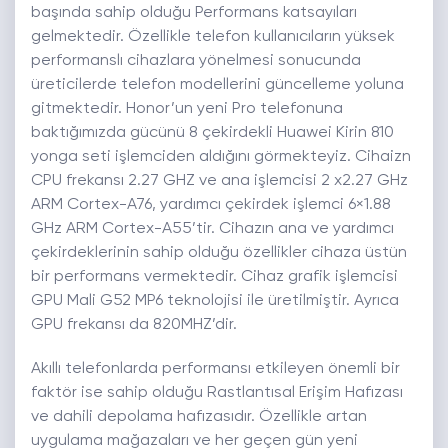
başında sahip olduğu Performans katsayıları
gelmektedir. Özellikle telefon kullanıcıların yüksek
performanslı cihazlara yönelmesi sonucunda
üreticilerde telefon modellerini güncelleme yoluna
gitmektedir. Honor’un yeni Pro telefonuna
baktığımızda gücünü 8 çekirdekli Huawei Kirin 810
yonga seti işlemciden aldığını görmekteyiz. Cihaizn
CPU frekansı 2.27 GHZ ve ana işlemcisi 2 x2.27 GHz
ARM Cortex-A76, yardımcı çekirdek işlemci 6×1.88
GHz ARM Cortex-A55’tir. Cihazın ana ve yardımcı
çekirdeklerinin sahip olduğu özellikler cihaza üstün
bir performans vermektedir. Cihaz grafik işlemcisi
GPU Mali G52 MP6 teknolojisi ile üretilmiştir. Ayrıca
GPU frekansı da 820MHZ’dir.
Akıllı telefonlarda performansı etkileyen önemli bir
faktör ise sahip olduğu Rastlantısal Erişim Hafızası
ve dahili depolama hafızasıdır. Özellikle artan
uygulama mağazaları ve her geçen gün yeni