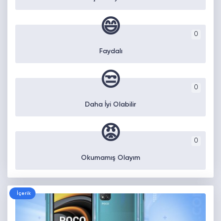
😄
0
Faydalı
😒
0
Daha İyi Olabilir
😡
0
Okumamış Olayım
İçerik