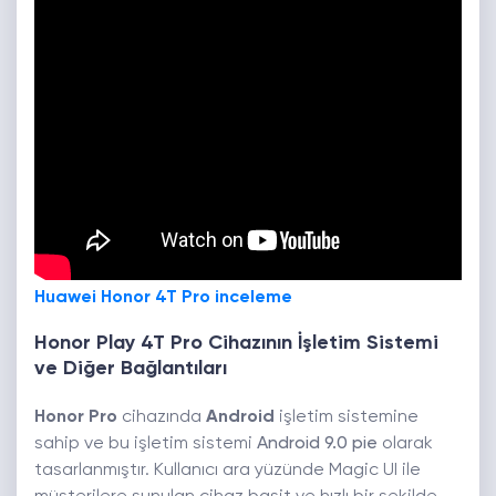
Huawei Honor 4T Pro inceleme
Honor Play 4T Pro Cihazının İşletim Sistemi
ve Diğer Bağlantıları
Honor Pro
cihazında
Android
işletim sistemine
sahip ve bu işletim sistemi
Android 9.0 pie
olarak
tasarlanmıştır. Kullanıcı ara yüzünde Magic UI ile