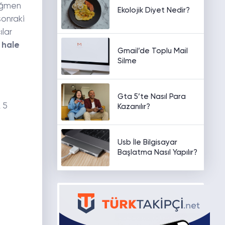
rağmen
Ekolojik Diyet Nedir?
sonraki
ılar
 hale
Gmail’de Toplu Mail
Silme
Gta 5’te Nasıl Para
 5
Kazanılır?
Usb İle Bilgisayar
Başlatma Nasıl Yapılır?