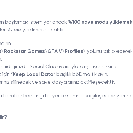
an başlamak istemiyor ancak
%100 save modu yüklemek
ar sizlere yardımcı olacaktır.
ndirin.
ts\Rockstar Games\GTA V\Profiles\
yolunu takip ederek
n.
rdiğinizde Social Club uyarısıyla karşılaşacaksınız.
için “
Keep Local Data
” başlıklı bölüme tıklayın.
arınız silinecek ve save dosyalarınız aktifleşecektir.
kla beraber herhangi bir yerde sorunla karşılaşırsanız yorum
ir?