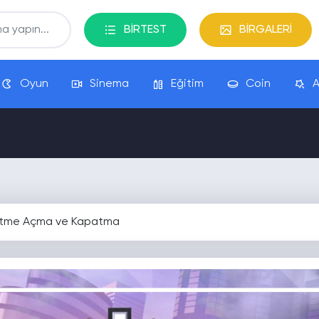
BİRTEST
BİRGALERİ
Oyun
Sinema
Eğitim
Coin
A
etme Açma ve Kapatma