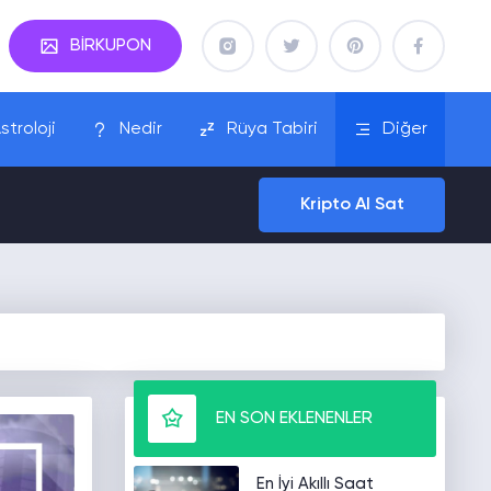
BİRKUPON
stroloji
Nedir
Rüya Tabiri
Diğer
Kripto Al Sat
EN SON EKLENENLER
En İyi Akıllı Saat