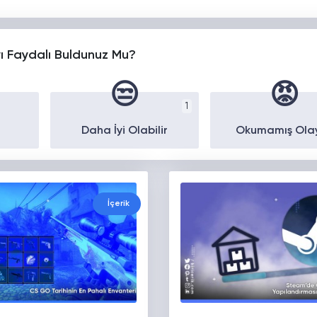
yı Faydalı Buldunuz Mu?
😒
😡
1
Daha İyi Olabilir
Okumamış Ola
İçerik