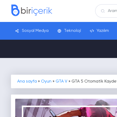
Sosyal Medya
Teknoloji
Yazılım
Ana sayfa
»
Oyun
»
GTA V
»
GTA 5 Otomatik Kayd