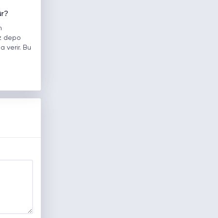
ür?
n
iz depo
 verir. Bu