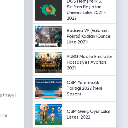
DGS Hemşirelik 3.
Sınıftan Başlatan
Üniversiteler 2021 –
2022
Bedava VP (Valorant
Points) Kodları (Güncel
Liste 2021)
PUBG Mobile Emülatör
Hassasiyet Ayarları
2021
OSM Yenilmezlik
Taktiği 2022 (Yeni
Sezon)
detmeyi
OSM Genç Oyuncular
ısmı
Listesi 2022