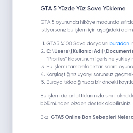
GTA 5 Yüzde Yüz Save Yükleme
GTA 5 oyununda hikâye modunda sıfırd
istiyorsanız bu işlem için aşağıdaki adıml
GTA5 %100 Save dosyasını
buradan
i
C:\Users\[Kullanıcı Adı]\Documen
“Profiles” klasörünüm içerisine yükleyi
Bu işlemi tamamladıktan sonra oyuna gi
Karşılaştığınız uyarıyı sorunsuz geçmek 
Buraya tıkladığınızda bir önceki kayıtl
Bu işlem de anlattıklarımızla sınırlı olma
bölümünden bizden destek alabilirsiniz.
Bkz:
GTA5 Online Ban Sebepleri Nelerd