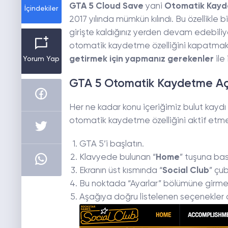
GTA 5 Cloud Save
yani
Otomatik Kay
İçindekiler
2017 yılında mümkün kılındı. Bu özellikle 
girişte kaldığınız yerden devam edebiliyo
otomatik kaydetme özelliğini kapatmak 
getirmek için yapmanız gerekenler
ile
Yorum Yap
GTA 5 Otomatik Kaydetme A
Her ne kadar konu içeriğimiz bulut kaydı 
otomatik kaydetme özelliğini aktif etme
GTA 5’i başlatın.
Klavyede bulunan “
Home
” tuşuna bas
Ekranın üst kısmında “
Social Club
” çub
Bu noktada “Ayarlar” bölümüne girmek
Aşağıya doğru listelenen seçenekler 