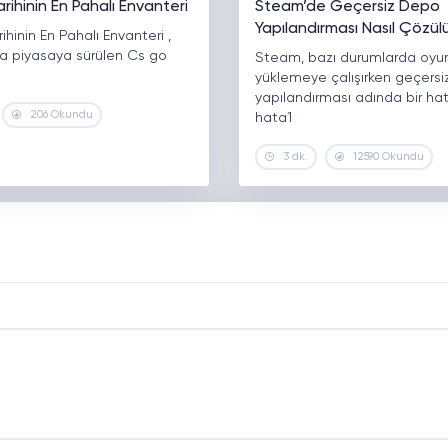
ihinin En Pahalı Envanteri
Steam’de Geçersiz Depo
Yapılandırması Nasıl Çözül
hinin En Pahalı Envanteri ,
da piyasaya sürülen Cs go
Steam, bazı durumlarda oyu
yüklemeye çalışırken geçers
yapılandırması adında bir hata
206 Okundu
hata1
3 dk.
12590 Okundu