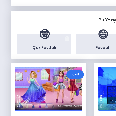
Bu Yazı
🤓
😄
1
Çok Faydalı
Faydalı
İçerik