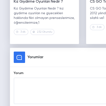
Kız Giydirme Oyunları Nedir ?
CS GO Tar
Kız Giydirme Oyunları Nedir ? kız
CS GO Tari
giydirme oyunları ne giyecekleri
2012 yılın
hakkında fikri olmayan prenseslerimize,
silahlı ve1
öğrencilerimize,1
3 dk.
3 dk.
232 Okundu
Yorumlar
Yorum