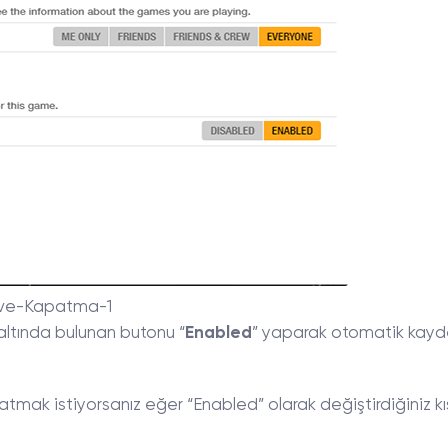
ve-Kapatma-1
 altında bulunan butonu “
Enabled
” yaparak otomatik kay
mak istiyorsanız eğer “Enabled” olarak değiştirdiğiniz k