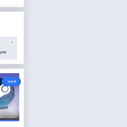
1
yım
İçerik