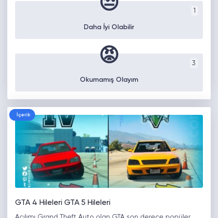
😒
1
Daha İyi Olabilir
😡
3
Okumamış Olayım
İçerik
GTA 4 Hileleri GTA 5 Hileleri
Açılımı Grand Theft Auto olan GTA son derece popüler