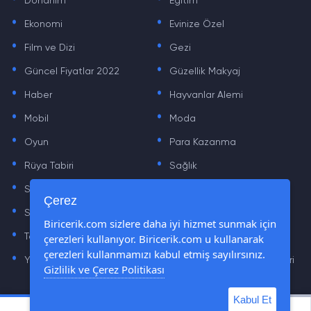
Donanım
Eğitim
.
.
Ekonomi
Evinize Özel
.
.
Film ve Dizi
Gezi
.
.
Güncel Fiyatlar 2022
Güzellik Makyaj
.
.
Haber
Hayvanlar Alemi
.
.
Mobil
Moda
.
.
Oyun
Para Kazanma
.
.
Rüya Tabiri
Sağlık
.
.
Sinema
Sosyal Medya Haberleri
.
.
Çerez
Sözler
Tarih
.
.
Biricerik.com sizlere daha iyi hizmet sunmak için
çerezleri kullanıyor. Biricerik.com u kullanarak
Teknoloji Haberleri
Yaşam
.
.
çerezleri kullanmamızı kabul etmiş sayılırsınız.
Yazılım Haberleri
Yiyecek Önerileri ve Tarifleri
Gizlilik ve Çerez Politikası
Kabul Et