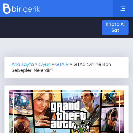
Kripto Al
Sat
Ana sayfa
»
Oyun
»
GTA V
»
GTA5 Online Ban
Sebepleri Nelerdir?