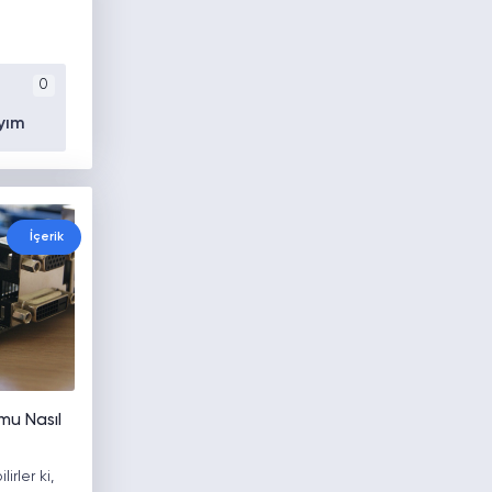
0
yım
İçerik
mu Nasıl
lirler ki,