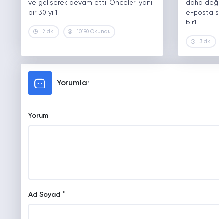
ve gelişerek devam etti. Önceleri yani
daha değe
bir 30 yıl1
e-posta sa
bir1
2 dk.
10190 Okundu
3 dk.
Yorumlar
Yorum
*
Ad Soyad