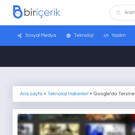
Sosyal Medya
Teknoloji
Yazılım
Ana sayfa
»
Teknoloji Haberleri
»
Google’da Tersine 