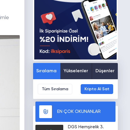
simle
Sıralama
Yükselenler
Düşenler
Tüm Sıralama
Kripto Al Sat
EN ÇOK OKUNANLAR
DGS Hemşirelik 3.