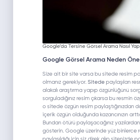
Google’da Tersine Görsel Arama Nasıl Yapıl
Google Görsel Arama Neden Öne
Size ait bir site varsa bu sitede resim
olmanız gerekiyor.
Sitede
paylaşılan re
alakalı araştırma yapıp özgünlüğünü so
sorguladığınız resim çıkarsa bu resmin öz
o sitede özgün resim paylaştığınızdan d
içerik özgün olduğunda kazancınızın artt
Bundan ötürü paylaşacağınız yazılardan
gösterin. Google üzerinde yüz binlerce 
paylaşıldığı için siz direk alıp sitenizde p