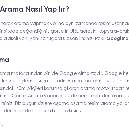
Arama Nasıl Yapılır?
llanarak arama yapmak yerine aynı zamanda resim üzerin
bir sitede beğendiğiniz görselin URL adresini kopyalayar
alakalı yeni yeni sonuçlara ulaşabilirsiniz. Peki,
Google’d
ama
arama motorlarından biri de Google olmaktadır. Google h
li ziyaretçilerine sunmaktadır. Arama motoruna yazılan bi
sındaki tüm bilgileri karşınıza çıkaran arama motorundan r
ersine Görsel Arama yaparak siz de hem resimden arama y
lirsiniz. Biz bugün sizlere aşama aşama resim arama yolla
ek siz de bilgi sahibi olabilirsiniz.
n.