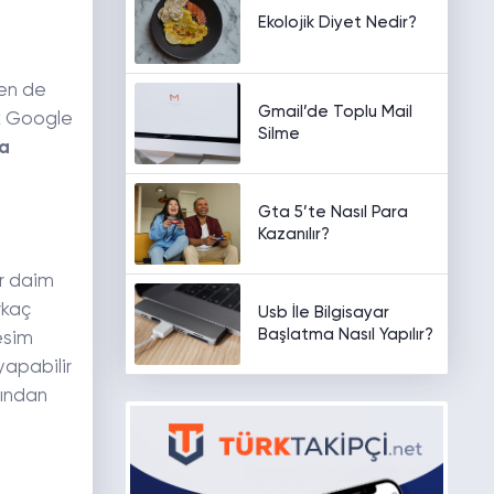
Ekolojik Diyet Nedir?
den de
Gmail’de Toplu Mail
ak Google
Silme
a
Gta 5’te Nasıl Para
Kazanılır?
er daim
rkaç
Usb İle Bilgisayar
Başlatma Nasıl Yapılır?
esim
apabilir
rından