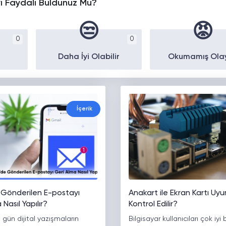
yı Faydalı Buldunuz Mu?
😒
😡
0
0
Daha İyi Olabilir
Okumamış Ola
İçerik
 Gönderilen E-postayı
Anakart ile Ekran Kartı Uyu
Nasıl Yapılır?
Kontrol Edilir?
gün dijital yazışmaların
Bilgisayar kullanıcıları çok iyi bi