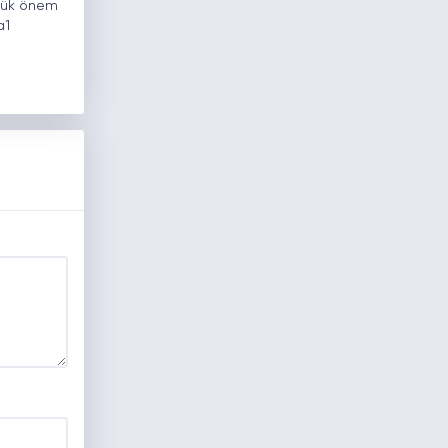
üyük önem
a1