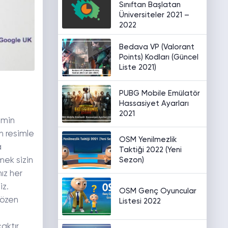
Sınıftan Başlatan
Üniversiteler 2021 –
2022
Bedava VP (Valorant
Points) Kodları (Güncel
Liste 2021)
PUBG Mobile Emülatör
Hassasiyet Ayarları
2021
emin
n resimle
OSM Yenilmezlik
a
Taktiği 2022 (Yeni
Sezon)
mek sizin
ız her
iz.
OSM Genç Oyuncular
 özen
Listesi 2022
aktır.