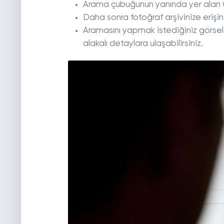
Arama çubuğunun yanında yer alan G
Daha sonra fotoğraf arşivinize erişin
Aramasını yapmak istediğiniz görseli 
alakalı detaylara ulaşabilirsiniz.