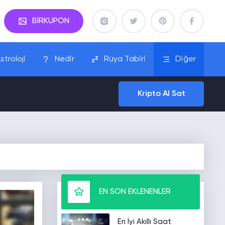
BİRKUPON
stroloji
Nedir
Rüya Tabiri
Diğer
Kripto Al Sat
EN SON EKLENENLER
En İyi Akıllı Saat