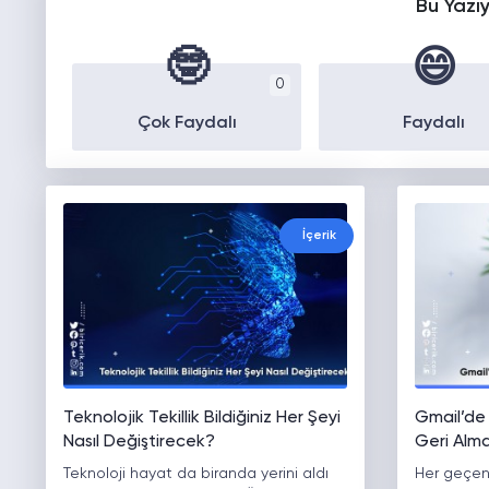
Bu Yazı
🤓
😄
0
Çok Faydalı
Faydalı
İçerik
Teknolojik Tekillik Bildiğiniz Her Şeyi
Gmail’de
Nasıl Değiştirecek?
Geri Alma 
Teknoloji hayat da biranda yerini aldı
Her geçen 