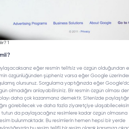
ır? 1
mli?
 paylaşacaksanız eğer resmin telifsiz ve özgün olduğundan 
smin özgünlüğünden şüpheniz varsa eğer Google üzerinde
rgulamış olursunuz. Sorgulama yaptığınızda eğer Google’d
gün olmadığını anlayabilirsiniz. Bir resmin özgün olması de
olayı daha çok kazanmanız demektir. Sitenizde paylaştığın
ığını görebilecek ve daha fazla ziyaretçiye ulaşabileceksin
 tutun da paylaşacağınız resimlere kadar özgün olmasına
resim bulunmaktadır. Bu resimlerin hemen hepsi bir yerde
aylaştığınızda bu resim telifli bir resim olarak karşımıza çıkac