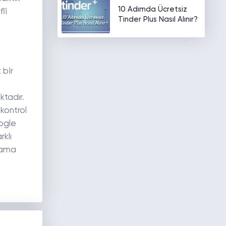
10 Adımda Ücretsiz
li
Tinder Plus Nasıl Alınır?
 bir
ktadır.
kontrol
oogle
klı
rama