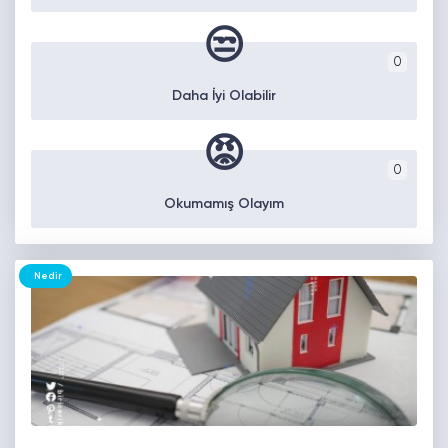
😒
0
Daha İyi Olabilir
😡
0
Okumamış Olayım
Nedir