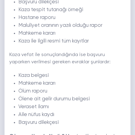
Başvuru dilekçesi
Kaza tespit tutanağı örneği
Hastane raporu
Maluliyet oranının yazılı olduğu rapor
Mahkeme kararı
Kaza ile ilgili resmi tüm kayıtlar
Kaza vefat ile sonuçlandığında ise başvuru
yaparken verilmesi gereken evraklar şunlardır:
Kaza belgesi
Mahkeme kararı
Ölüm raporu
Ölene ait gelir durumu belgesi
Veraset ilamı
Aile nüfus kaydı
Başvuru dilekçesi