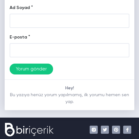
*
Ad Soyad
*
E-posta
Hey!
Bu yazıya henüz yorum yapılmamış, ilk yorumu hemen sen
yap.