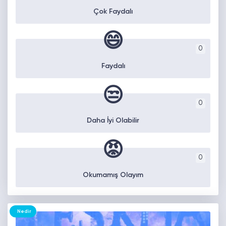
Çok Faydalı
😄
0
Faydalı
😒
0
Daha İyi Olabilir
😡
0
Okumamış Olayım
Nedir