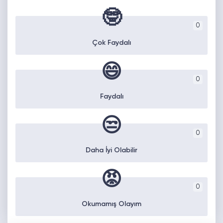
🤓
0
Çok Faydalı
😄
0
Faydalı
😒
0
Daha İyi Olabilir
😡
0
Okumamış Olayım