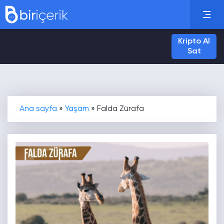
Kripto Al
Sat
Ana sayfa
»
Yaşam
»
Falda Zürafa