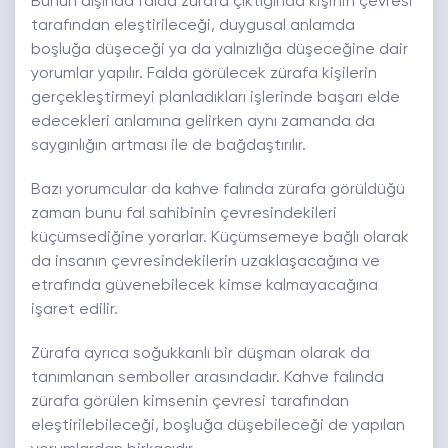
Bunun dışında falda zürafa çıktığında kişinin çevresi
tarafından eleştirileceği, duygusal anlamda
boşluğa düşeceği ya da yalnızlığa düşeceğine dair
yorumlar yapılır. Falda görülecek zürafa kişilerin
gerçekleştirmeyi planladıkları işlerinde başarı elde
edecekleri anlamına gelirken aynı zamanda da
saygınlığın artması ile de bağdaştırılır.
Bazı yorumcular da kahve falında zürafa görüldüğü
zaman bunu fal sahibinin çevresindekileri
küçümsediğine yorarlar. Küçümsemeye bağlı olarak
da insanın çevresindekilerin uzaklaşacağına ve
etrafında güvenebilecek kimse kalmayacağına
işaret edilir.
Zürafa ayrıca soğukkanlı bir düşman olarak da
tanımlanan semboller arasındadır. Kahve falında
zürafa görülen kimsenin çevresi tarafından
eleştirilebileceği, boşluğa düşebileceği de yapılan