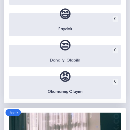
😄
0
Faydalı
😒
0
Daha İyi Olabilir
😡
0
Okumamış Olayım
İçerik