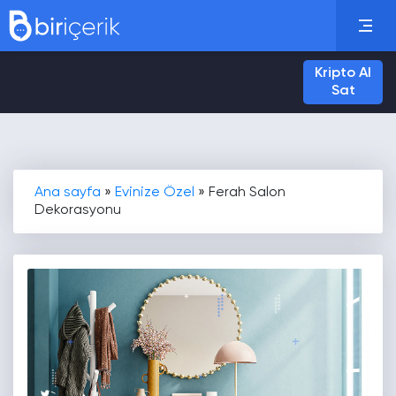
Kripto Al
Sat
Ana sayfa
»
Evinize Özel
»
Ferah Salon
Dekorasyonu