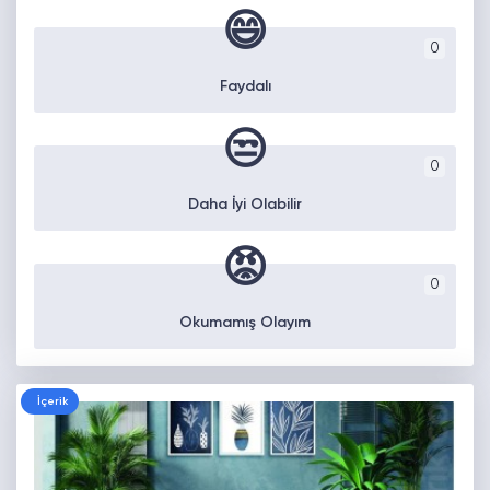
😄
0
Faydalı
😒
0
Daha İyi Olabilir
😡
0
Okumamış Olayım
İçerik