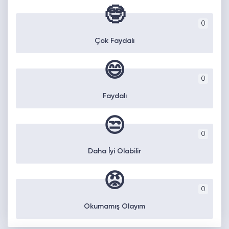
🤓
0
Çok Faydalı
😄
0
Faydalı
😒
0
Daha İyi Olabilir
😡
0
Okumamış Olayım