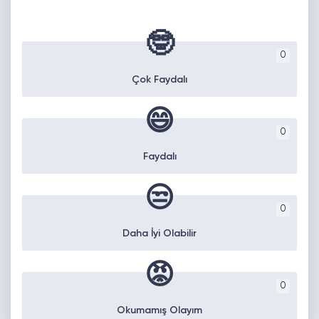
🤓
0
Çok Faydalı
😄
0
Faydalı
😒
0
Daha İyi Olabilir
😡
0
Okumamış Olayım