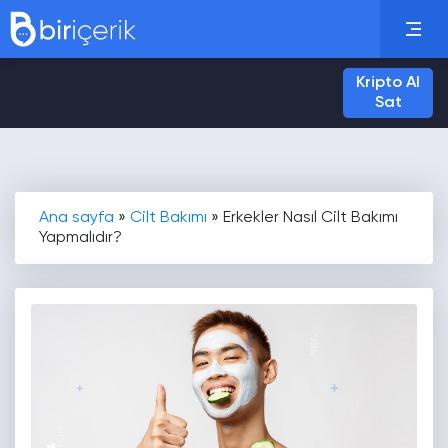
Kripto Al
Sat
Ana sayfa
»
Cilt Bakımı
»
Erkekler Nasıl Cilt Bakımı
Yapmalıdır?