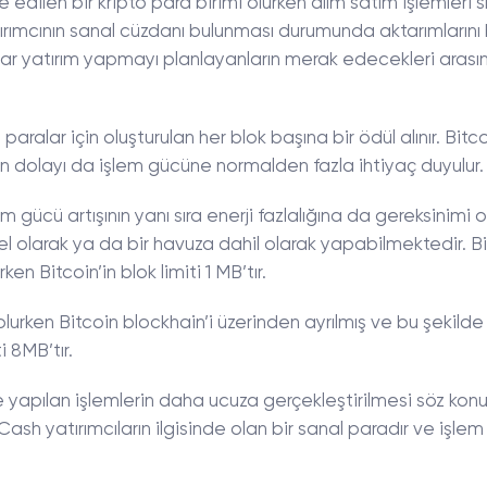
edilen bir kripto para birimi olurken alım satım işlemleri s
tırımcının sanal cüzdanı bulunması durumunda aktarımlarını
lar yatırım yapmayı planlayanların merak edecekleri arası
paralar için oluşturulan her blok başına bir ödül alınır. Bit
dan dolayı da işlem gücüne normalden fazla ihtiyaç duyulur.
gücü artışının yanı sıra enerji fazlalığına da gereksinimi ol
l olarak ya da bir havuza dahil olarak yapabilmektedir. B
en Bitcoin’in blok limiti 1 MB’tır.
olurken Bitcoin blockhain’i üzerinden ayrılmış ve bu şekilde
i 8MB’tır.
 ve yapılan işlemlerin daha ucuza gerçekleştirilmesi söz kon
Cash yatırımcıların ilgisinde olan bir sanal paradır ve işle