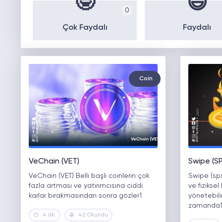
🤓
😄
0
Çok Faydalı
Faydalı
Coin
VeChain (VET)
Swipe (S
VeChain (VET) Belli başlı coinlerin çok
Swipe (spx
fazla artması ve yatırımcısına ciddi
ve fiziksel 
karlar bırakmasından sonra gözler1
yönetebili
zamanda
4 dk.
42 Okundu