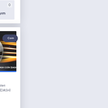
0
yım
Coin
leri
 (DASH)