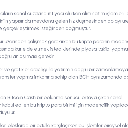
ıların sanal cüzdana ihtiyacı olurken alım satım işlemleri iç
n’in yapısında meydana gelen hız düşmesinden dolayı üre
e gerçekleştirmek isteğinden doğmuştur.
ir üzerinden çalışmak gerekirken bu kripto paranın madenc
 sırasında kar elde etmek istediklerinde piyasa takibi yapmal
oğru anlaşılması gerekir.
 ve grafikler aracılığı ile yatırımın doğru bir zamanlamay
 transfer yapma imkanına sahip olan BCH aynı zamanda da 
ülen Bitcoin Cash bir bölünme sonucu ortaya çıkan sanal
 kabul edilen bu kripto para birimi için madencilik yapılac
uyulur.
ı bloklarda bir ödülle karşılaşırken bu işlemler bireysel o