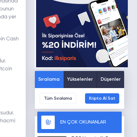
ırasında
 bunun
nda yer
coin Cash
ur.
itcoin
Sıralama
Yükselenler
Düşenler
Tüm Sıralama
Kripto Al Sat
usudur.
m hacmi
EN ÇOK OKUNANLAR