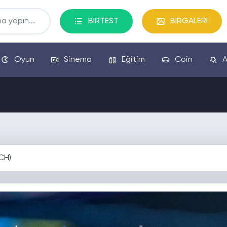
BİRTEST
BİRGALERİ
Oyun
Sinema
Eğitim
Coin
A
CH)