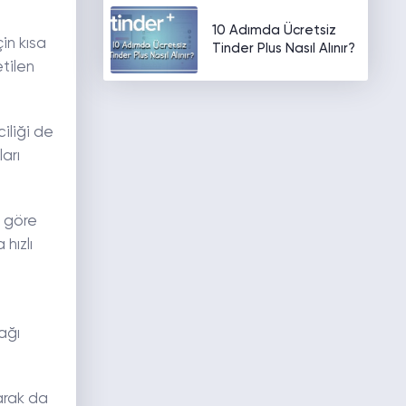
10 Adımda Ücretsiz
in kısa
Tinder Plus Nasıl Alınır?
tilen
iliği de
arı
a göre
hızlı
ağı
larak da