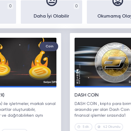
😒
😡
0
0
Daha İyi Olabilir
Okumamış Ola
Coin
PX)
DASH COİN
) ile işletmeler, markalı sanal
DASH COİN , kripto para birim
kartlar oluşturabilir,
arasında yer alan Dash Coin
r ve dağıtabilirken aynı
finansal işlemler sırasında1
1
5 dk.
42 Okundu