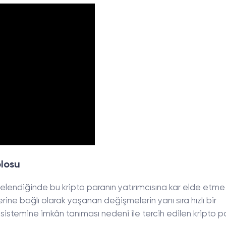
blosu
celendiğinde bu kripto paranın yatırımcısına kar elde etme
rine bağlı olarak yaşanan değişmelerin yanı sıra hızlı bir
istemine imkân tanıması nedeni ile tercih edilen kripto p