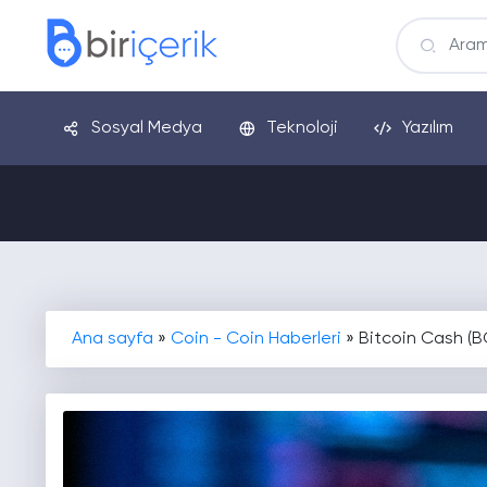
Sosyal Medya
Teknoloji
Yazılım
Ana sayfa
»
Coin - Coin Haberleri
»
Bitcoin Cash (B