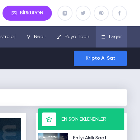
BİRKUPON
stroloji
Nedir
Rüya Tabiri
Diğer
Kripto Al Sat
EN SON EKLENENLER
En İyi Akıllı Saat