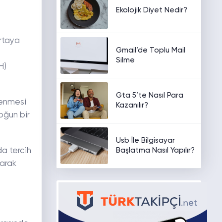
Ekolojik Diyet Nedir?
ortaya
Gmail’de Toplu Mail
Silme
H)
Gta 5’te Nasıl Para
lenmesi
Kazanılır?
oğun bir
Usb İle Bilgisayar
Başlatma Nasıl Yapılır?
da tercih
larak