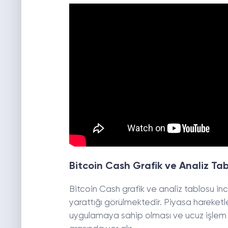
Bitcoin Cash Grafik ve Analiz Ta
Bitcoin Cash grafik ve analiz tablosu in
yarattığı görülmektedir. Piyasa hareketle
uygulamaya sahip olması ve ucuz işlem s