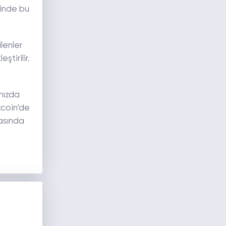
linde bu
lenler
ştirilir.
 hızda
tcoin’de
rasında