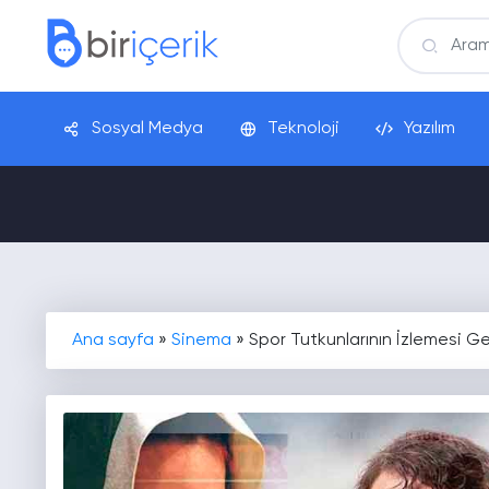
Sosyal Medya
Teknoloji
Yazılım
Ana sayfa
»
Sinema
»
Spor Tutkunlarının İzlemesi Ger