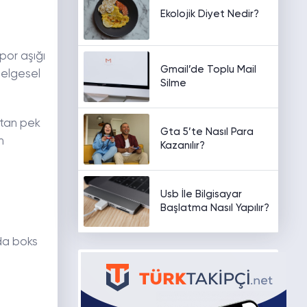
Ekolojik Diyet Nedir?
por aşığı
Gmail’de Toplu Mail
 Belgesel
Silme
atan pek
Gta 5’te Nasıl Para
n
Kazanılır?
Usb İle Bilgisayar
Başlatma Nasıl Yapılır?
 da boks