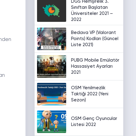
DGS Hemşirelik 3.
Sınıftan Başlatan
Üniversiteler 2021 –
2022
Bedava VP (Valorant
Points) Kodları (Güncel
inden
Liste 2021)
PUBG Mobile Emülatör
Hassasiyet Ayarları
2021
lan
OSM Yenilmezlik
Taktiği 2022 (Yeni
Sezon)
OSM Genç Oyuncular
Listesi 2022