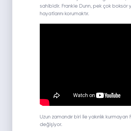
sahibidir. Frankie Dunn, pek çok boksör 
hayatlarını korumaktır.
Uzun zamandır biri ile yakınlık kurmayan
değişiyor.