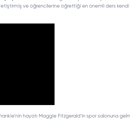
yetiştirmiş ve öğrencilerine öğrettiği en önemli ders kendi
 Frankie’nin hayatı Maggie Fitzgerald’in spor salonuna gelm