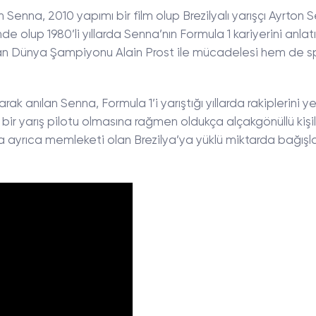
lan Senna, 2010 yapımı bir film olup Brezilyalı yarışçı Ayrton 
nde olup 1980’li yıllarda Senna’nın Formula 1 kariyerini anlatı
lan Dünya Şampiyonu Alain Prost ile mücadelesi hem de s
rak anılan Senna, Formula 1’i yarıştığı yıllarda rakiplerini y
nlü bir yarış pilotu olmasına rağmen oldukça alçakgönüllü kişil
na ayrıca memleketi olan Brezilya’ya yüklü miktarda bağışl