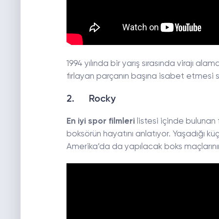
1994 yılında bir yarış sırasında virajı a
fırlayan parçanın başına isabet etmesi
2. Rocky
En iyi spor filmleri
listesi içinde bulunan 
boksörün hayatını anlatıyor. Yaşadığı kü
Amerika’da da yapılacak boks maçlarını