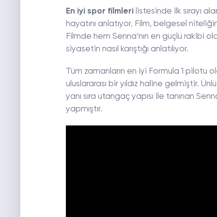
En iyi spor filmleri
listesinde ilk sırayı a
hayatını anlatıyor. Film, belgesel niteliği
Filmde hem Senna’nın en güçlü rakibi o
siyasetin nasıl karıştığı anlatılıyor.
Tüm zamanların en iyi Formula 1 pilotu ola
uluslararası bir yıldız haline gelmiştir. Ü
yanı sıra utangaç yapısı ile tanınan Sen
yapmıştır.