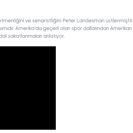
netmenliğini ve senaristliğini Peter Landesman üstlenmiştir
pımıdır. Amerika’da geçerli olan spor dallarından Amerikan
iddi sakatlanmaları anlatıyor.