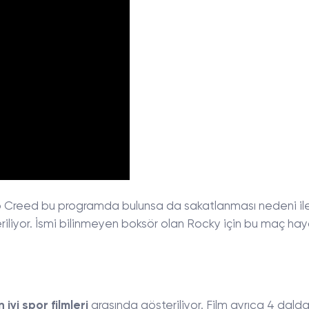
o Creed bu programda bulunsa da sakatlanması nedeni il
riliyor. İsmi bilinmeyen boksör olan Rocky için bu maç hay
n iyi spor filmleri
arasında gösteriliyor. Film ayrıca 4 dald