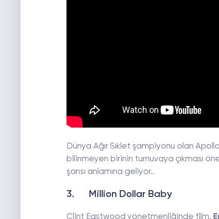
Dünya Ağır Sıklet şampiyonu olan Apoll
bilinmeyen birinin turnuvaya çıkması öne
şansı anlamına geliyor..
3. Million Dollar Baby
Clint Eastwood yönetmenliğinde film,
E