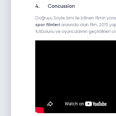
4. Concussion
Doğruyu Söyle ismi ile bilinen filmin yö
spor filmleri
arasında olan film, 2015 ya
futbolunu ve oyuncularının geçirdikleri c