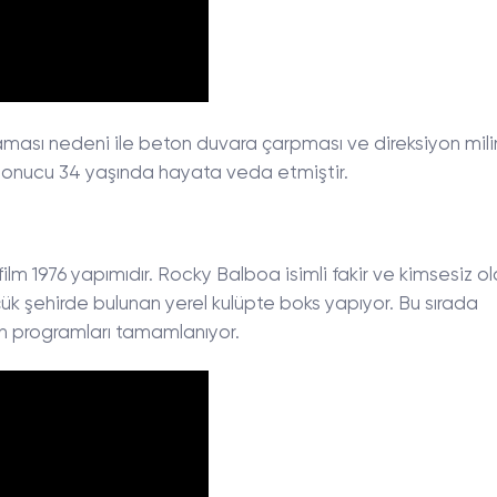
lamaması nedeni ile beton duvara çarpması ve direksiyon mil
 sonucu 34 yaşında hayata veda etmiştir.
film 1976 yapımıdır. Rocky Balboa isimli fakir ve kimsesiz o
çük şehirde bulunan yerel kulüpte boks yapıyor. Bu sırada
n programları tamamlanıyor.