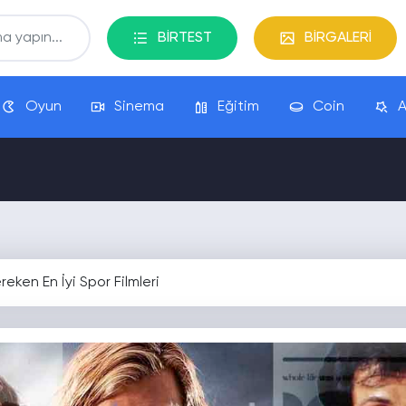
BİRTEST
BİRGALERİ
Oyun
Sinema
Eğitim
Coin
A
eken En İyi Spor Filmleri