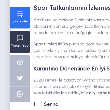
Spor Tutkunlarının İzlemes
Klasik aşk ve aksiyon filmlerinin yanı sıra
İçindekiler
olanlarının yanı sıra gerçek hayatların anl
tadında çekilen film olduğu gibi sadece 
Spor filmleri IMDb
puanına göre de terci
Yorum Yap
çok filmde kişi hem kendini bulabiliyor h
hayatların beyaz perdeye aktarıldığı en i
Karantina Döneminde En İyi Sp
2020 senesi ile başlayan korona virüs sa
sinemasında pek çok etkileyici
filmler
bu
konulu birbirinden etkileyici
en iyi spor f
1. Senna