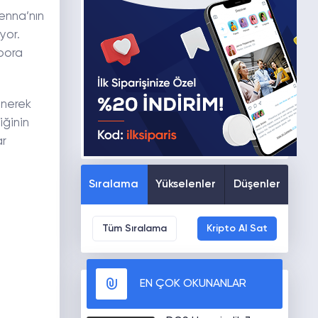
Senna’nın
yor.
pora
enerek
iğinin
ar
Sıralama
Yükselenler
Düşenler
Tüm Sıralama
Kripto Al Sat
EN ÇOK OKUNANLAR