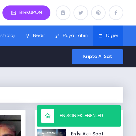
BİRKUPON
stroloji
Nedir
Rüya Tabiri
Diğer
Kripto Al Sat
EN SON EKLENENLER
En İyi Akıllı Saat