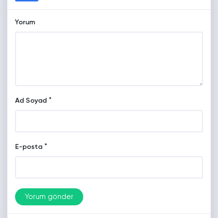
Yorum
*
Ad Soyad
*
E-posta