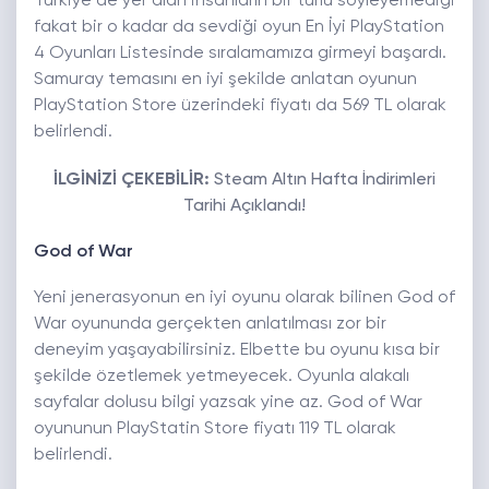
Türkiye de yer alan insanların bir türlü söyleyemediği
fakat bir o kadar da sevdiği oyun En İyi PlayStation
4 Oyunları Listesinde sıralamamıza girmeyi başardı.
Samuray temasını en iyi şekilde anlatan oyunun
PlayStation Store üzerindeki fiyatı da 569 TL olarak
belirlendi.
İLGİNİZİ ÇEKEBİLİR:
Steam Altın Hafta İndirimleri
Tarihi Açıklandı!
God of War
Yeni jenerasyonun en iyi oyunu olarak bilinen God of
War oyununda gerçekten anlatılması zor bir
deneyim yaşayabilirsiniz. Elbette bu oyunu kısa bir
şekilde özetlemek yetmeyecek. Oyunla alakalı
sayfalar dolusu bilgi yazsak yine az. God of War
oyununun PlayStatin Store fiyatı 119 TL olarak
belirlendi.