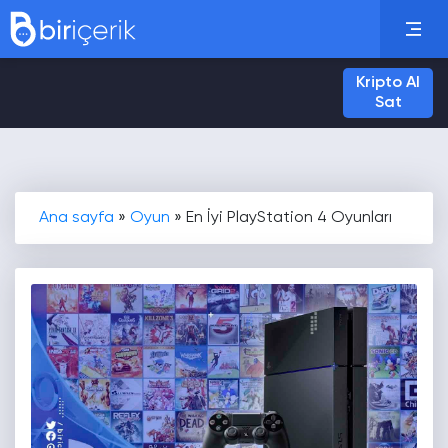
Kripto Al
Sat
Ana sayfa
»
Oyun
»
En İyi PlayStation 4 Oyunları