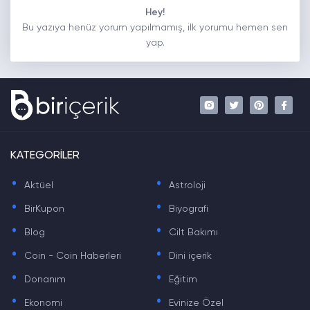
Hey!
Bu yazıya henüz yorum yapılmamış, ilk yorumu hemen sen
yap.
KATEGORİLER
.
.
Aktüel
Astroloji
.
.
BirKupon
Biyografi
.
.
Blog
Cilt Bakımı
.
.
Coin - Coin Haberleri
Dini içerik
.
.
Donanım
Eğitim
.
.
Ekonomi
Evinize Özel