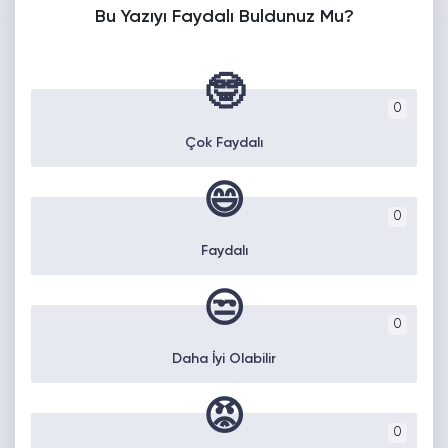
Bu Yazıyı Faydalı Buldunuz Mu?
🤓
0
Çok Faydalı
😄
0
Faydalı
😒
0
Daha İyi Olabilir
😡
0