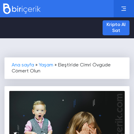
Kripto Al
Sat
Ana sayfa
»
Yaşam
»
Eleştiride Cimri Övgüde
Cömert Olun