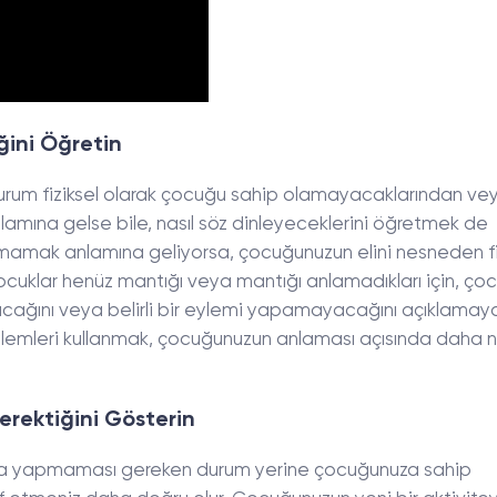
ğini Öğretin
durum fiziksel olarak çocuğu sahip olamayacaklarından ve
mına gelse bile, nasıl söz dinleyeceklerini öğretmek de
amak anlamına geliyorsa, çocuğunuzun elini nesneden fi
çocuklar henüz mantığı veya mantığı anlamadıkları için, ço
acağını veya belirli bir eylemi yapamayacağını açıklamay
eylemleri kullanmak, çocuğunuzun anlaması açısında daha 
rektiğini Gösterin
cuğa yapmaması gereken durum yerine çocuğunuza sahip