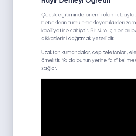
Hayır Demeyi Öğretin
Çocuk eğitiminde önemli olan ilk başta,
bebeklerin tümü emekleyebildikleri za
kabiliyetine sahiptir. Bir süre için onla
dikkatlerini dağıtmak yeterlidir.
Uzaktan kumandalar, cep telefonları, ele
örnektir. Ya da bunun yerine “cız” kelime
sağlar.