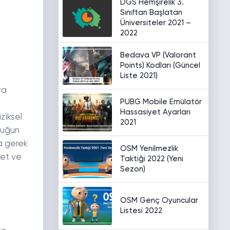
DGS Hemşirelik 3.
Sınıftan Başlatan
Üniversiteler 2021 –
2022
Bedava VP (Valorant
Points) Kodları (Güncel
Liste 2021)
ya
PUBG Mobile Emülatör
Hassasiyet Ayarları
ziksel
2021
cuğun
a gerek
OSM Yenilmezlik
net ve
Taktiği 2022 (Yeni
Sezon)
OSM Genç Oyuncular
Listesi 2022