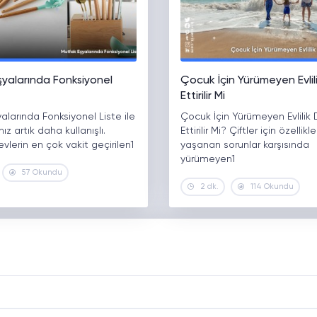
şyalarında Fonksiyonel
Çocuk İçin Yürümeyen Evli
Ettirilir Mi
alarında Fonksiyonel Liste ile
Çocuk İçin Yürümeyen Evlili
ız artık daha kullanışlı.
Ettirilir Mi? Çiftler için özellikle
evlerin en çok vakit geçirilen1
yaşanan sorunlar karşısında
yürümeyen1
57 Okundu
2 dk.
114 Okundu