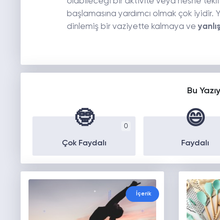
olabileceği bir aktivite veya nesne tek
başlamasına yardımcı olmak çok iyidir. Ya
dinlemiş bir vaziyette kalmaya ve
yanlı
Bu Yazı
🤓
😄
0
Çok Faydalı
Faydalı
İçerik