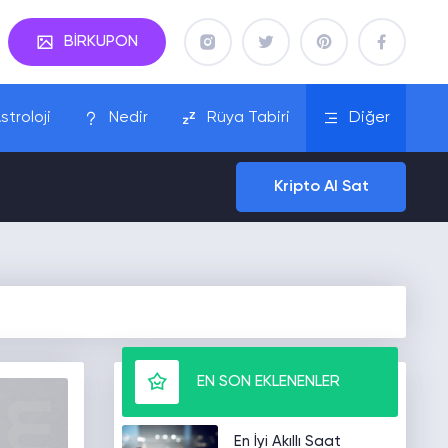
BİRKUPON
stroloji
Nedir
Rüya Tabiri
Diğer
Kripto Al Sat
EN SON EKLENENLER
En İyi Akıllı Saat