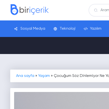
Sosyal Medya
Teknoloji
Yazılım
Ana sayfa
»
Yaşam
»
Çocuğum Söz Dinlemiyor Ne Ya