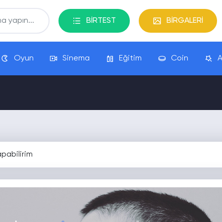
BİRTEST
BİRGALERİ
Oyun
Sinema
Eğitim
Coin
A
pabilirim