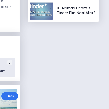
ye
arı söz
10 Adımda Ücretsiz
Tinder Plus Nasıl Alınır?
0
yım
İçerik