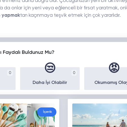
lif etmeniz daha doğru olur. Çocuğunuzun yeni bir aktivite
 da onlar için yeni veya eğlenceli bir fırsat yaratmak, onl
ş yapmak
tan kaçınmaya teşvik etmek için çok yararlıdır.
yı Faydalı Buldunuz Mu?
😒
😡
0
0
Daha İyi Olabilir
Okumamış Ola
İçerik