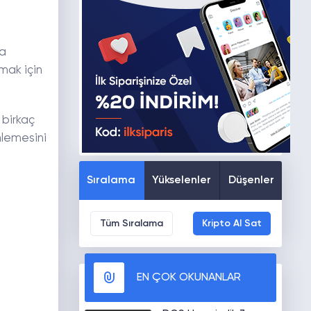
ma
nmak için
 birkaç
nlemesini
Sıralama
Yükselenler
Düşenler
Tüm Sıralama
Kripto Al Sat
EN ÇOK OKUNANLAR