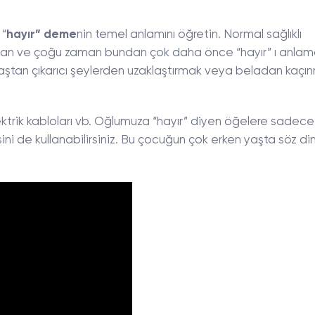
 “
hayır” deme
nin temel anlamını öğretin. Normal sağlıklı
man ve çoğu zaman bundan çok daha önce “hayır” ı anla
rı baştan çıkarıcı şeylerden uzaklaştırmak veya beladan kaçı
ktrik kabloları vb. Oğlumuza “hayır” diyen öğelere sadece
sini de kullanabilirsiniz. Bu çocuğun çok erken yaşta söz di