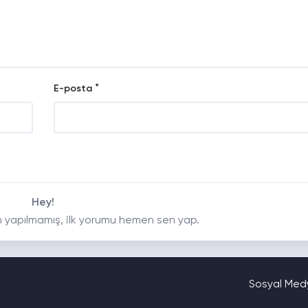
*
E-posta
Hey!
 yapılmamış, ilk yorumu hemen sen yap.
Sosyal Medy