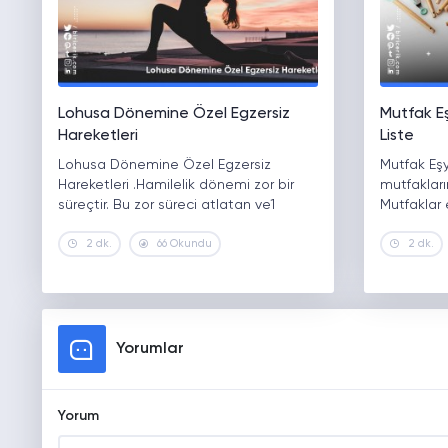
Lohusa Dönemine Özel Egzersiz
Mutfak E
Hareketleri
Liste
Lohusa Dönemine Özel Egzersiz
Mutfak Eşy
Hareketleri .Hamilelik dönemi zor bir
mutfakların
süreçtir. Bu zor süreci atlatan ve1
Mutfaklar 
2 dk.
66 Okundu
2 dk.
Yorumlar
Yorum