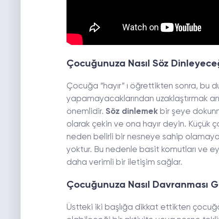
Çocuğunuza Nasıl Söz Dinleyece
Çocuğa “hayır” ı öğrettikten sonra, bu 
yapamayacaklarından uzaklaştırmak anla
önemlidir.
Söz dinlemek
bir şeye dokunm
olarak çekin ve ona hayır deyin. Küçük 
neden belirli bir nesneye sahip olamay
yoktur. Bu nedenle basit komutları ve 
daha verimli bir iletişim sağlar.
Çocuğunuza Nasıl Davranması Ge
Üstteki iki başlığa dikkat ettikten ço