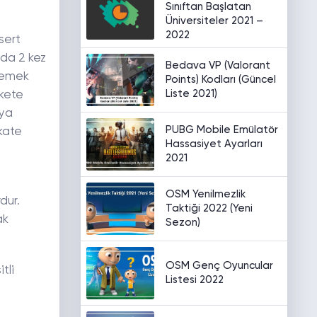
Sınıftan Başlatan
Üniversiteler 2021 –
2022
 sert
lda 2 kez
Bedava VP (Valorant
 Yemek
Points) Kodları (Güncel
Liste 2021)
ekete
eya
PUBG Mobile Emülatör
kkate
Hassasiyet Ayarları
2021
OSM Yenilmezlik
dur.
Taktiği 2022 (Yeni
ak
Sezon)
OSM Genç Oyuncular
tli
Listesi 2022