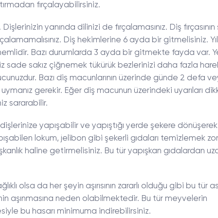
ırmadan fırçalayabilirsiniz.
 Dişlerinizin yanında dilinizi de fırçalamasınız. Diş fırçasının
ırçalamamalısınız. Diş hekimlerine 6 ayda bir gitmelisiniz. Yı
 önemlidir. Bazı durumlarda 3 ayda bir gitmekte fayda var.
siz sade sakız çiğnemek tükürük bezlerinizi daha fazla har
korucunuzdur. Bazı diş macunlarının üzerinde günde 2 defa v
 uymanız gerekir. Eğer diş macunun üzerindeki uyarıları di
z sararabilir.
işlerinize yapışabilir ve yapıştığı yerde şekere dönüşerek
apışabilen lokum, jelibon gibi şekerli gıdaları temizlemek zor
şkanlık haline getirmelisiniz. Bu tür yapışkan gıdalardan uz
klı olsa da her şeyin aşırısının zararlı olduğu gibi bu tür asi
sinin aşınmasına neden olabilmektedir. Bu tür meyvelerin
siyle bu hasarı minimuma indirebilirsiniz.