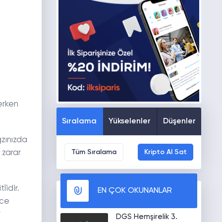
erken
Sıralama
Yükselenler
Düşenler
ğzınızda
Tüm Sıralama
Kripto Al Sat
 zarar
lidir.
EN ÇOK OKUNANLAR
lce
r
DGS Hemşirelik 3.