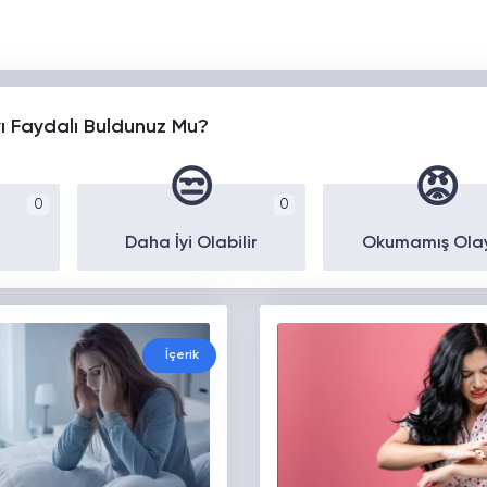
yı Faydalı Buldunuz Mu?
😒
😡
0
0
Daha İyi Olabilir
Okumamış Ola
İçerik