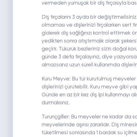
vermeden yumuşak bir diş fırçasıyla bast
Diş fırçalarını 3 ayda bir değiştirmelisiniz.
olmaması ve dişlerinizi fırçalarken sert f
giderek diş sağlığınızı kontrol ettirmek
yedikten sonra atıştırmalık olarak şeker
geçirir. Tükürük bezleriniz sizin doğal 
günde 3 defa fırçalayınız, diye yazıyorsa
almazsanız uzun süreli kullanımda dişlerini
Kuru Meyve: Bu tür kurutulmuş meyveler d
dişlerinizi çürütebilir. Kuru meyve gibi y
Günde en az bir kez diş ipi kullanmayı alı
durmalısınız.
Turunçgiller: Bu meyveler ne kadar da sağlı
meyvelerinde aşırısı zararlıdır. Diş mine
tüketilmesi sonrasında 1 bardak su içilme