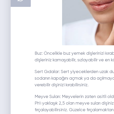
Buz: Öncelikle buz yemek dişlerinizi kıra
dişleriniz kamaşabilir, sızlayabilir ve en köt
Sert Gıdalar: Sert yiyeceklerden uzak du
sodanın kapağını açmak ya da açılmayan p
verebilir dişinizi kırabilirsiniz.
Meyve Suları: Meyvelerin zaten asitli ol
Ph’ı yaklaşık 2,5 olan meyve suları dişiniz
fırçalayabilirsiniz. Güzelce fırçalamaktan 