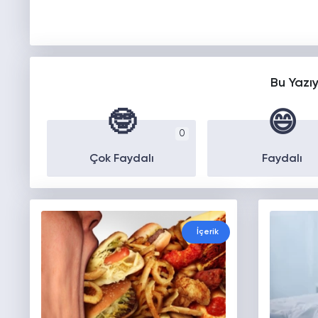
Bu Yazı
🤓
😄
0
Çok Faydalı
Faydalı
İçerik