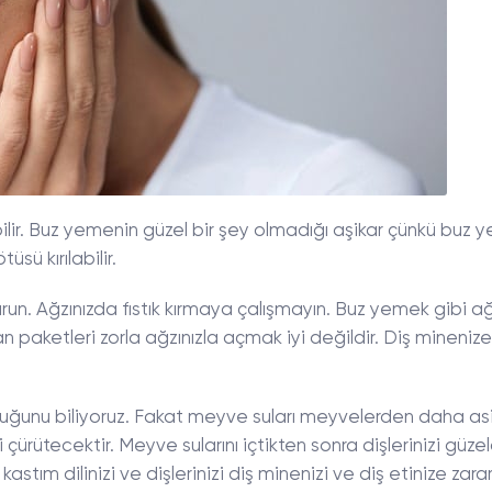
bilir. Buz yemenin güzel bir şey olmadığı aşikar çünkü buz y
üsü kırılabilir.
run. Ağzınızda fıstık kırmaya çalışmayın. Buz yemek gibi a
aketleri zorla ağzınızla açmak iyi değildir. Diş minenize
duğunu biliyoruz. Fakat meyve suları meyvelerden daha asit
i çürütecektir. Meyve sularını içtikten sonra dişlerinizi güze
kastım dilinizi ve dişlerinizi diş minenizi ve diş etinize zara