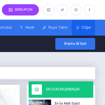
BİRKUPON
stroloji
Nedir
Rüya Tabiri
Diğer
Kripto Al Sat
EN SON EKLENENLER
En İyi Akıllı Saat