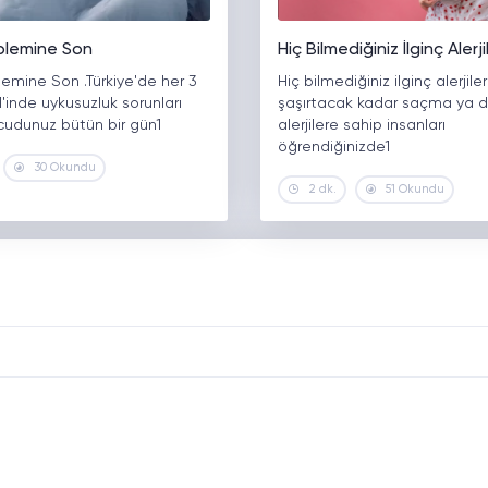
blemine Son
Hiç Bilmediğiniz İlginç Alerji
emine Son .Türkiye'de her 3
Hiç bilmediğiniz ilginç alerjiler
'inde uykusuzluk sorunları
şaşırtacak kadar saçma ya da
ücudunuz bütün bir gün1
alerjilere sahip insanları
öğrendiğinizde1
30 Okundu
2 dk.
51 Okundu