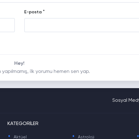
*
E-posta
Hey!
 yapılmamış, ilk yorumu hemen sen yap.
Sosyal Medy
KATEGORİLER
.
.
Aktüel
Astroloji