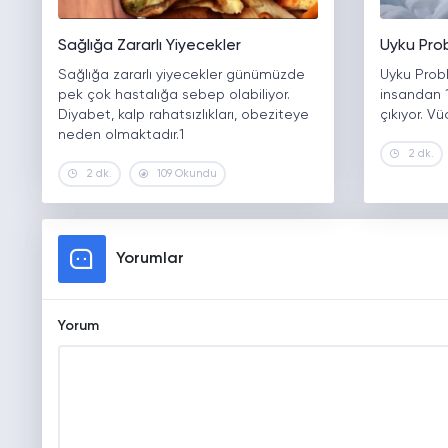
Sağlığa Zararlı Yiyecekler
Uyku Pro
Sağlığa zararlı yiyecekler günümüzde
Uyku Probl
pek çok hastalığa sebep olabiliyor.
insandan 1
Diyabet, kalp rahatsızlıkları, obeziteye
çıkıyor. V
neden olmaktadır.1
2 dk.
2 dk.
109 Okundu
Yorumlar
Yorum