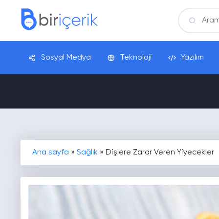
Sosyal Medya
Teknoloji
Yazılım
Ana sayfa
»
Sağlık
»
Dişlere Zarar Veren Yiyecekler