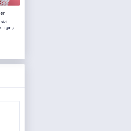
ler
 sizi
 ilginç