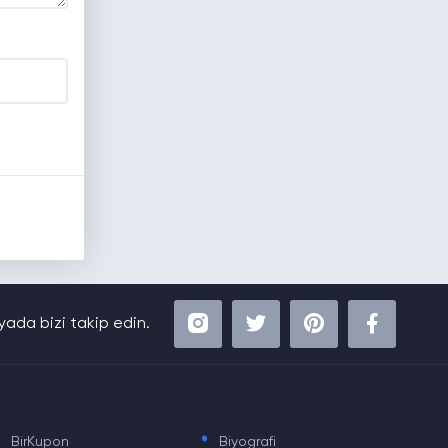
ada bizi takip edin.
.
.
BirKupon
Biyografi