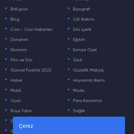
.
.
BirKupon
Biyografi
.
.
Blog
Cilt Bakımı
.
.
Coin - Coin Haberleri
Dini içerik
.
.
Donanım
Eğitim
.
.
Ekonomi
Evinize Özel
.
.
Film ve Dizi
Gezi
.
.
Güncel Fiyatlar 2022
Güzellik Makyaj
.
.
Haber
Hayvanlar Alemi
.
.
Mobil
Moda
.
.
Oyun
Para Kazanma
.
.
Rüya Tabiri
Sağlık
.
.
Sinema
Sosyal Medya Haberleri
.
.
Çerez
Sözler
Tarih