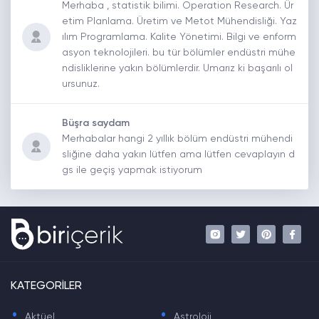
Merhaba , statistik bilimi. Operation Research. Ür
etim Planlama. Üretim ve Metot Mühendisliği. Yaz
ılım Programlama. Kalite Yönetimi. Bilgi ve enform
asyon teknolojileri. bu tür bölümler endüstri mühe
ndisliklerine yakın bölümlerdir. Umarız ki başarılı ol
ursunuz.
Büşra saydam
Merhabalar hangi 2 yıllık bölüm endüstri mühendi
sliğine daha yakın lütfen ama lütfen cevaplayın d
gs ile geçiş yapmak istiyorum
KATEGORİLER
.
.
Aktüel
Astroloji