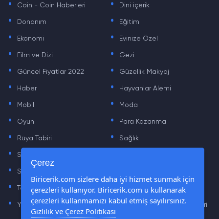
Coin - Coin Haberleri
Dini içerik
.
.
Donanım
Eğitim
.
.
Ekonomi
Evinize Özel
.
.
Film ve Dizi
Gezi
.
.
Güncel Fiyatlar 2022
Güzellik Makyaj
.
.
Haber
Hayvanlar Alemi
.
.
Mobil
Moda
.
.
Oyun
Para Kazanma
.
.
Rüya Tabiri
Sağlık
.
.
Sinema
Sosyal Medya Haberleri
.
.
Çerez
Sözler
Tarih
.
.
Biricerik.com sizlere daha iyi hizmet sunmak için
çerezleri kullanıyor. Biricerik.com u kullanarak
Teknoloji Haberleri
Yaşam
.
.
çerezleri kullanmamızı kabul etmiş sayılırsınız.
Yazılım Haberleri
Yiyecek Önerileri ve Tarifleri
Gizlilik ve Çerez Politikası