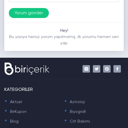
Hey!
Bu yazıya henüz yorum yapılmamış, ilk yorumu hemen sen
yap.
KATEGORİLER
.
.
Aktüel
Astroloji
.
.
BirKupon
Biyografi
.
.
Blog
Cilt Bakımı
.
.