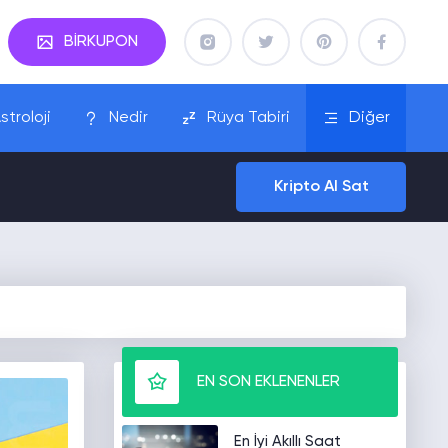
BİRKUPON
stroloji
Nedir
Rüya Tabiri
Diğer
Kripto Al Sat
EN SON EKLENENLER
En İyi Akıllı Saat