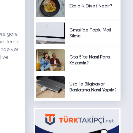
Ekolojik Diyet Nedir?
Gmail’de Toplu Mail
ere göre
Silme
 akademik
inde yer
Gta 5’te Nasıl Para
l ve
Kazanılır?
Usb İle Bilgisayar
Başlatma Nasıl Yapılır?