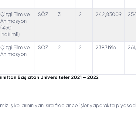
Çizgi Film ve
SÖZ
3
2
242,83009
254
Animasyon
(%50
İndirimli)
Çizgi Film ve
SÖZ
2
2
239,71916
261
Animasyon
ınıftan Başlatan Üniversiteler 2021 – 2022
iz iş kollarının yanı sıra freelance işler yaparakta piyasa