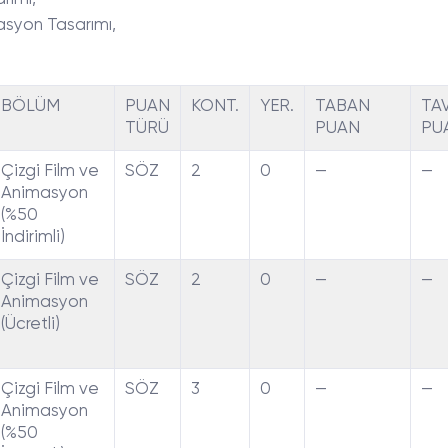
masyon Tasarımı,
BÖLÜM
PUAN
KONT.
YER.
TABAN
TA
TÜRÜ
PUAN
PU
Çizgi Film ve
SÖZ
2
0
—
—
Animasyon
(%50
İndirimli)
Çizgi Film ve
SÖZ
2
0
—
—
Animasyon
(Ücretli)
Çizgi Film ve
SÖZ
3
0
—
—
Animasyon
(%50