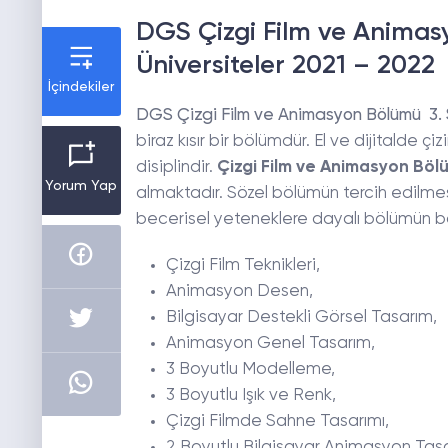
DGS Çizgi Film ve Animasy
Üniversiteler 2021 – 2022
İçindekiler
DGS Çizgi Film ve Animasyon Bölümü 3. S
biraz kısır bir bölümdür. El ve dijitalde 
disiplindir.
Çizgi Film ve Animasyon Böl
Yorum Yap
almaktadır. Sözel bölümün tercih edilmes
becerisel yeteneklere dayalı bölümün baz
Çizgi Film Teknikleri,
Animasyon Desen,
Bilgisayar Destekli Görsel Tasarım,
Animasyon Genel Tasarım,
3 Boyutlu Modelleme,
3 Boyutlu Işık ve Renk,
Çizgi Filmde Sahne Tasarımı,
2 Boyutlu Bilgisayar Animasyon Tasa