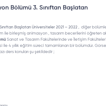
on Bölümü 3. Sınıftan Başlatan
ınıftan Başlatan Üniversiteler 2021 – 2022
, diğer bölüml
çizim ile birleşmiş animasyon , tasarım becerilerini öğreten
ümü
Sanat ve Tasarım Fakültelerinde ve İletişim Fakülteler
i ile 4 yıllık eğitim süreci tamamlanan bir bölümdür. Görse
ı ders konuları şu şekildedir ;
rımı,