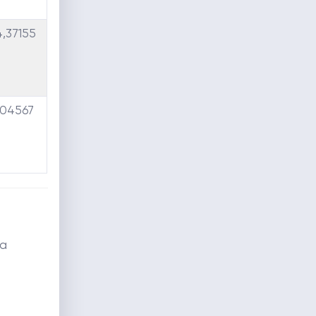
,37155
,04567
da