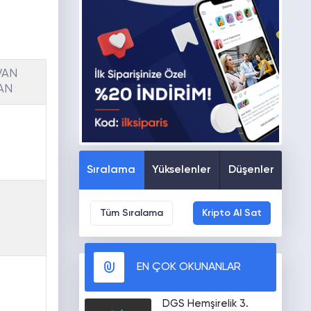
VAN
AN
Sıralama
Yükselenler
Düşenler
Tüm Sıralama
Kripto Al Sat
EN ÇOK OKUNANLAR
DGS Hemşirelik 3.