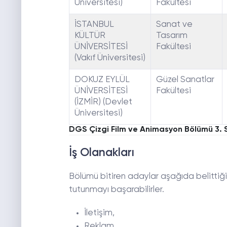
Üniversitesi)
Fakültesi
İSTANBUL
Sanat ve
KÜLTÜR
Tasarım
ÜNİVERSİTESİ
Fakültesi
(Vakıf Üniversitesi)
DOKUZ EYLÜL
Güzel Sanatlar
ÜNİVERSİTESİ
Fakültesi
(İZMİR) (Devlet
Üniversitesi)
DGS Çizgi Film ve Animasyon Bölümü 3. S
İş Olanakları
Bölümü bitiren adaylar aşağıda belittiğim
tutunmayı başarabilirler.
İletişim,
Reklam,