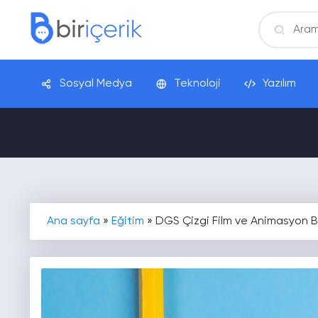
Sosyal Medya
Teknoloji
Yazılım
Ana sayfa
»
Eğitim
»
DGS Çizgi Film ve Animasyon Bö