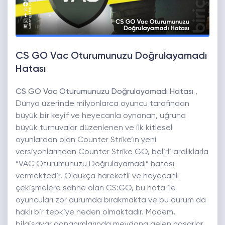
CS GO Vac Oturumunuzu Doğrulayamadı
Hatası
CS GO Vac Oturumunuzu Doğrulayamadı Hatası
,
Dünya üzerinde milyonlarca oyuncu tarafından
büyük bir keyif ve heyecanla oynanan, uğruna
büyük turnuvalar düzenlenen ve ilk kitlesel
oyunlardan olan Counter Strike’ın yeni
versiyonlarından Counter Strike GO, belirli aralıklarla
“VAC Oturumunuzu Doğrulayamadı” hatası
vermektedir. Oldukça hareketli ve heyecanlı
çekişmelere sahne olan CS:GO, bu hata ile
oyuncuları zor durumda bırakmakta ve bu durum da
haklı bir tepkiye neden olmaktadır. Modem,
bilgisayar donanımlarında meydana gelen hasarlar