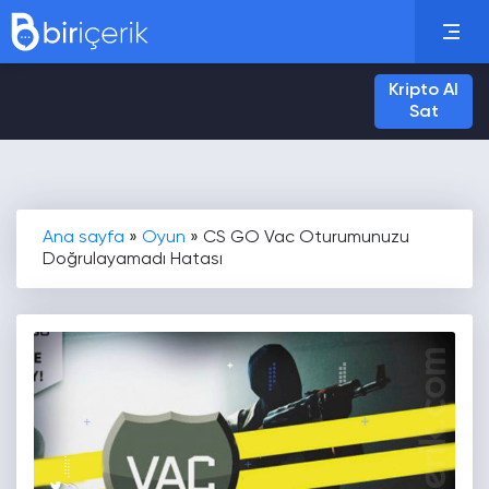
Kripto Al
Sat
Ana sayfa
»
Oyun
»
CS GO Vac Oturumunuzu
Doğrulayamadı Hatası