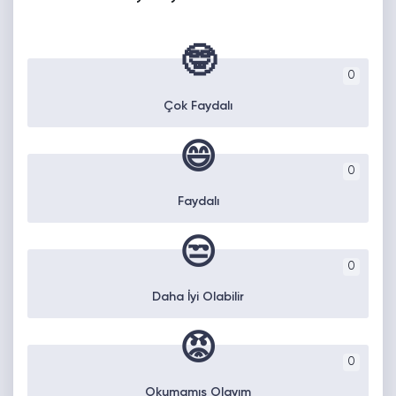
🤓
0
Çok Faydalı
😄
0
Faydalı
😒
0
Daha İyi Olabilir
😡
0
Okumamış Olayım