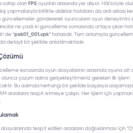
e sahip olan
FPS
oyunları arasında yer alıyor. Hâl böyle ol
çıkış yapmalarıyla birlikte aldıkları hataların da ardı arkası ke
a güncellemeler göndererek oyuncuların oyun deneyimini 
anıcılar ne yazık ki güncelleme sonrasında ortaya çıkan ha
ri de “
pak01_001.vpk
” hatasıdır. Tam anlamıyla güncelle
a detaylı bir şekilde anlatılmaktadır.
 Çözümü
elleme esnasında oyun dosyalarının arasında oyuna ait
le olunca çözüm adına gerçekleştirmeniz gereken ilk işlem
aktır. Bu adımda herhangi bir şekilde başarıya ulaşamaz
 arızalarını tespit etmeye çalışın. Her işlem için yapman
.
rulamak
un dosyalarında tespit edilen arızaların doğrulanması için “