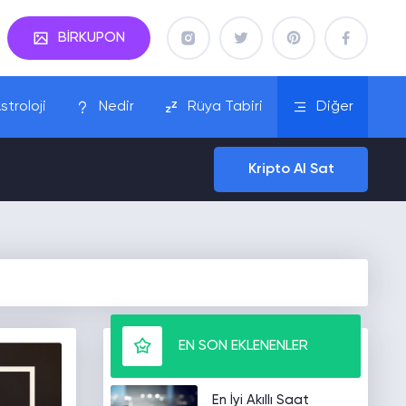
BİRKUPON
stroloji
Nedir
Rüya Tabiri
Diğer
Kripto Al Sat
EN SON EKLENENLER
En İyi Akıllı Saat