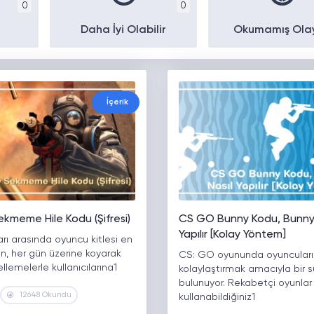
0
0
Daha İyi Olabilir
Okumamış Ola
İçerik
kmeme Hile Kodu (Şifresi)
CS GO Bunny Kodu, Bunny 
Yapılır [Kolay Yöntem]
rı arasında oyuncu kitlesi en
n, her gün üzerine koyarak
CS: GO oyununda oyuncuların 
llemelerle kullanıcılarına1
kolaylaştırmak amacıyla bir s
bulunuyor. Rekabetçi oyunlar
12648 Okundu
kullanabildiğiniz1