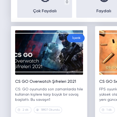
0
Çok Faydalı
Faydalı
İçerik
CS GO Overwatch Şifreleri 2021
CS GO Se
CS: GO oyununda son zamanlarda hile
FPS oyunla
kullanan kişilere karşı büyük bir savaş
yüksek ola
başlattı. Bu savaşın1
yeni günce
2 dk.
18907 Okundu
1 dk.