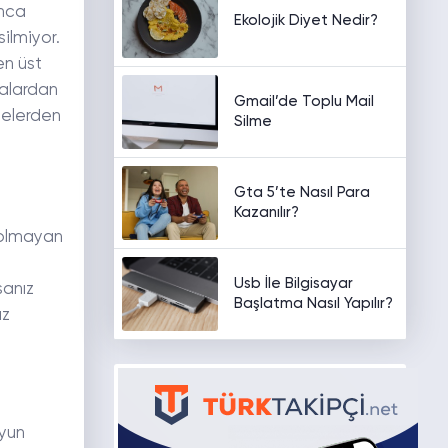
unca
Ekolojik Diyet Nedir?
silmiyor.
en üst
talardan
Gmail’de Toplu Mail
melerden
Silme
Gta 5’te Nasıl Para
Kazanılır?
 olmayan
Usb İle Bilgisayar
sanız
Başlatma Nasıl Yapılır?
ız
Oyun