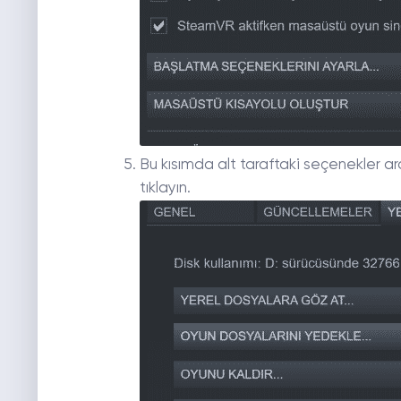
Bu kısımda alt taraftaki seçenekler ar
tıklayın.