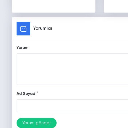
Yorumlar
Yorum
*
Ad Soyad