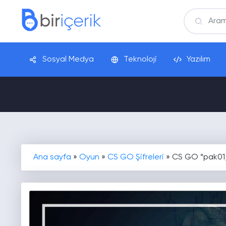
Sosyal Medya
Teknoloji
Yazılım
Ana sayfa
»
Oyun
»
CS GO Şifreleri
»
CS GO “pak01