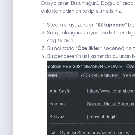
Dosyalarının Bütünlüğünü Doğrula” aracın
anlatılan adımları takip etmelisiniz.
Steam arayüzünden “
Kütüphane
” bö
Sahip olduğunuz oyunların listelendiğ
sağ tıklayın.
Bu noktada “
Özellikler
” seçeneğine tı
Bu pencerenin üst kısmında bulunan k