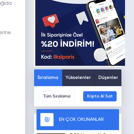
şağıda
erine
Sıralama
Yükselenler
Düşenler
Tüm Sıralama
Kripto Al Sat
EN ÇOK OKUNANLAR