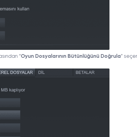
asından “
Oyun Dosyalarının Bütünlüğünü Doğrula
” seçe