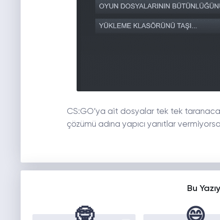
CS:GO’ya ait dosyalar tek tek taranacak 
çözümü adına yapıcı yanıtlar vermiyorsa 
Bu Yazı
🤓
😄