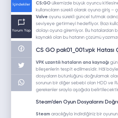
CS:GO
ülkemizde büyük oyuncu kitlesin
İçindekiler
kullanıcıların sürekli olarak oyuna giriş – 
Valve
oyunu sürekli güncel tutmak adın
seviyeye getirmeyi hedefliyor. Bazı kull
dolayı oyuna giremiyor. Bu hatalardan bi
Yorum Yap
kaynaklı olan bu hatanın çözümü yazımızd
CS GO pak01_001.vpk Hatası
VPK uzantılı hataların ana kaynağı
günc
bileşenlerin tespit edilmesidir. Hâl böy
dosyaların bütünlüğünü doğrulamak olac
sorunun bir diğer sebebi olan HDD ve RAM
gerekenler sırayla aşağıda belirtilecektir
Steam’den Oyun Dosyalarını Doğ
Steam
aracılığıyla indirdiğiniz bir oyun