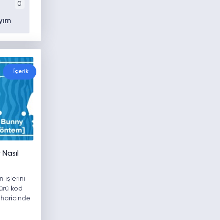
0
yım
İçerik
Nasıl
işlerini
ürü kod
 haricinde