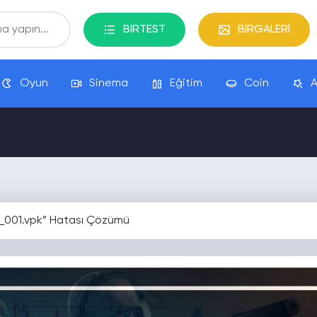
BİRTEST
BİRGALERİ
Oyun
Sinema
Eğitim
Coin
A
_001.vpk” Hatası Çözümü