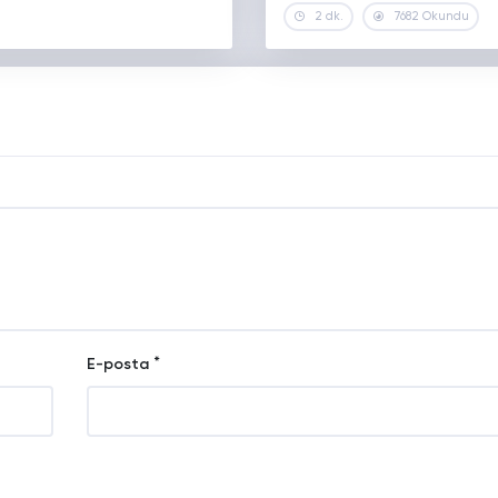
2 dk.
7682 Okundu
*
E-posta