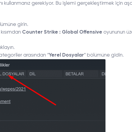
ı kullanmanız gerekiyor. Bu işlemi gerçekleştirmek için a
lümüne girin.
i kısımdan
Counter Strike : Global Offensive
oyununun üz
klayın.
ategoriler arasından “
Yerel Dosyalar
” bölümüne gidin.