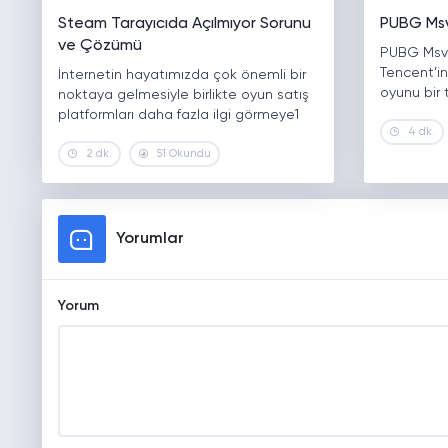
Steam Tarayıcıda Açılmıyor Sorunu
PUBG Msv
ve Çözümü
PUBG Msvc
Tencent’i
İnternetin hayatımızda çok önemli bir
oyunu bir 
noktaya gelmesiyle birlikte oyun satış
platformları daha fazla ilgi görmeye1
4 dk.
2 dk.
51 Okundu
Yorumlar
Yorum