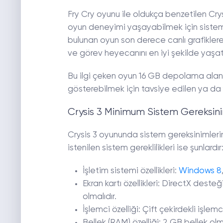
Fry Cry oyunu ile oldukça benzetilen Crys
oyun deneyimi yaşayabilmek için sistem g
bulunan oyun son derece canlı grafiklere
ve görev heyecanını en iyi şekilde yaşat
Bu ilgi çeken oyun 16 GB depolama alan
gösterebilmek için tavsiye edilen ya da 
Crysis 3 Minimum Sistem Gereksini
Crysis 3 oyununda sistem gereksinimleri
istenilen sistem gereklilikleri ise şunlardır
İşletim sistemi özellikleri:
Windows 8
Ekran kartı özellikleri: DirectX dest
olmalıdır.
İşlemci özelliği: Çift çekirdekli işlemc
Bellek (RAM) özelliği: 2 GB bellek olm