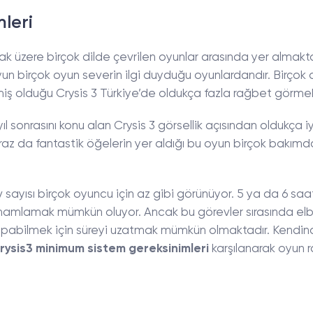
leri
 üzere birçok dilde çevrilen oyunlar arasında yer almakta
un birçok oyun severin ilgi duyduğu oyunlardandır. Birçok 
miş olduğu Crysis 3 Türkiye’de oldukça fazla rağbet görmek
ıl sonrasını konu alan Crysis 3 görsellik açısından oldukça iy
raz da fantastik öğelerin yer aldığı bu oyun birçok bakım
ayısı birçok oyuncu için az gibi görünüyor. 5 ya da 6 saat
mamlamak mümkün oluyor. Ancak bu görevler sırasında elb
 yapabilmek için süreyi uzatmak mümkün olmaktadır. Kendi
rysis3 minimum sistem gereksinimleri
karşılanarak oyun r