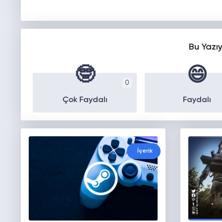
Bu Yazı
🤓
😄
0
Çok Faydalı
Faydalı
İçerik