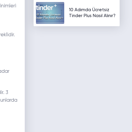
inimleri
10 Adımda Ücretsiz
Tinder Plus Nasıl Alınır?
klidir.
kadar
r. 3
yunlarda