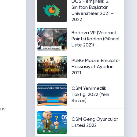
DGS Hemşirelik 3.
Sınıftan Başlatan
Üniversiteler 2021 –
2022
Bedava VP (Valorant
Points) Kodları (Güncel
Liste 2021)
PUBG Mobile Emülatör
Hassasiyet Ayarları
2021
OSM Yenilmezlik
Taktiği 2022 (Yeni
Sezon)
ası
OSM Genç Oyuncular
Listesi 2022