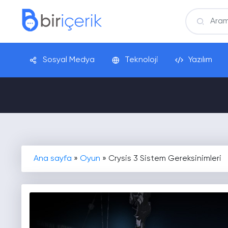
Sosyal Medya
Teknoloji
Yazılım
Ana sayfa
»
Oyun
»
Crysis 3 Sistem Gereksinimleri