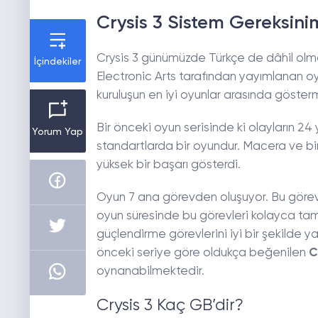
Crysis 3 Sistem Gereksinim
Crysis 3 günümüzde Türkçe de dâhil olmak
İçindekiler
Electronic Arts tarafından yayımlanan oy
kuruluşun en iyi oyunlar arasında göster
Bir önceki oyun serisinde ki olayların 24 y
Yorum Yap
standartlarda bir oyundur. Macera ve bi
yüksek bir başarı gösterdi.
Oyun 7 ana görevden oluşuyor. Bu görev s
oyun süresinde bu görevleri kolayca ta
güçlendirme görevlerini iyi bir şekilde
önceki seriye göre oldukça beğenilen
C
oynanabilmektedir.
Crysis 3 Kaç GB’dir?