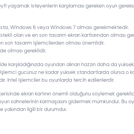
eyfi yaşamak isteyenlerin karşılaması gereken oyun gereks
s Vista, Windows 8 veya Windows 7 olması gerekmektedir.
destekli olan ve en son tasarım ekran kartlarından olması gere
i en son tasarım işlemcilerden olması önemlidir.
de olması gereklidir.
ekilde karşıladığınızda oyundan alınan hazzın daha da yüksek
e işlemci gücünüz ne kadar yüksek standartlarda olursa o 
. Intel işlemciler bu oyunlarda tercih edilenlerdir.
çerisinde ekran kartının önemli olduğunu söylemek gereklidi
k oyun sahnelerinin karmaşasını gidermek mümkündür. Bu o
le yakından ilgili bir durumdur.