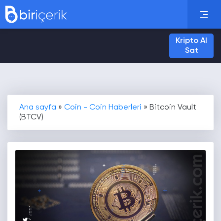
Kripto Al
Sat
Ana sayfa
»
Coin - Coin Haberleri
»
Bitcoin Vault
(BTCV)