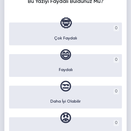
Bu Yazıyı Faydalı Buldunuz Mu?
🤓
0
Çok Faydalı
😄
0
Faydalı
😒
0
Daha İyi Olabilir
😡
0